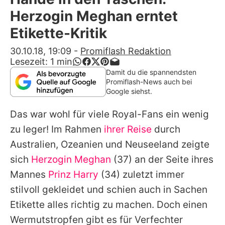
Alle Themen auf Promiflash
Herzogin Meghan erntet
Jobs
Etikette-Kritik
App runterladen
30.10.18, 19:09
-
Promiflash Redaktion
Lesezeit:
1
min
Team
Damit du die spannendsten
Promiflash-News auch bei
Redaktionelle Richtlinien
Google siehst.
Das war wohl für viele Royal-Fans ein wenig
Impressum
zu leger! Im Rahmen
ihrer Reise
durch
Datenschutzerklärung
Australien, Ozeanien und Neuseeland zeigte
Nutzungsbedingungen
sich
Herzogin Meghan
(37) an der Seite ihres
Mannes
Prinz Harry
(34) zuletzt immer
Utiq verwalten
stilvoll gekleidet und schien auch in Sachen
Etikette alles richtig zu machen. Doch einen
Wermutstropfen gibt es für Verfechter