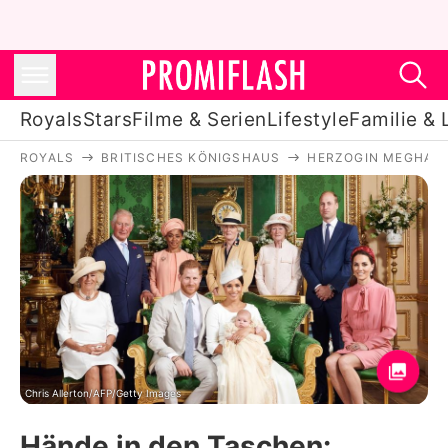
Royals
Stars
Filme & Serien
Lifestyle
Familie & 
ROYALS
BRITISCHES KÖNIGSHAUS
HERZOGIN MEGHAN
Royals
Stars
Filme & Serien
Lifestyle
Familie & Liebe
Promiflash Exklusiv
Chris Allerton/AFP/Getty Images
Hände in den Taschen: