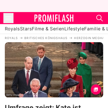
Royals
Stars
Filme & Serien
Lifestyle
Familie & 
ROYALS
BRITISCHES KÖNIGSHAUS
HERZOGIN MEGHAN
Royals
Stars
Filme & Serien
Lifestyle
Familie & Liebe
Promiflash Exklusiv
Getty Images
Umfrage zeigt: Kate ist