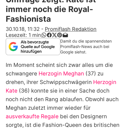
Alle Themen auf Promiflash
immer noch die Royal-
Jobs
Fashionista
App runterladen
30.10.18, 11:32
-
Promiflash Redaktion
Lesezeit:
1
min
Team
Damit du die spannendsten
Promiflash-News auch bei
Redaktionelle Richtlinien
Google siehst.
Im Moment scheint sich zwar alles um die
Impressum
schwangere
Herzogin Meghan
(37) zu
Datenschutzerklärung
drehen, ihrer Schwippschwägerin
Herzogin
Nutzungsbedingungen
Kate
(36) konnte sie in einer Sache doch
noch nicht den Rang ablaufen. Obwohl auch
Utiq verwalten
Meghan zuletzt immer wieder für
ausverkaufte Regale
bei den Designern
sorgte, ist die Fashion-Queen des britischen