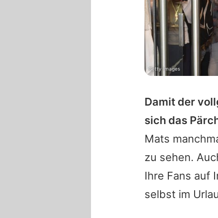
Getty Images
Damit der voll
sich das Pärc
Mats
manchmal
zu sehen. Auc
Ihre Fans auf
selbst im Urla