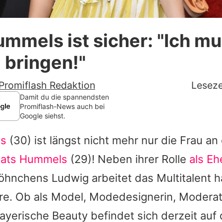
Datenschutzerklärung
mmels ist sicher: "Ich m
Nutzungsbedingungen
 bringen!"
Utiq verwalten
Promiflash Redaktion
Leseze
Damit du die spannendsten
Promiflash-News auch bei
Google siehst.
ls
(30) ist längst nicht mehr nur die Frau an
ats Hummels
(29)! Neben ihrer Rolle
als Eh
öhnchens Ludwig arbeitet das Multitalent h
ere. Ob als Model, Modedesignerin, Moderat
bayerische Beauty befindet sich derzeit auf