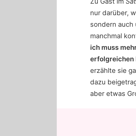
Zu Gast im
Sat
nur darüber, w
sondern auch ü
manchmal konf
ich muss mehr 
erfolgreichen
erzählte sie g
dazu beigetrag
aber etwas Gro