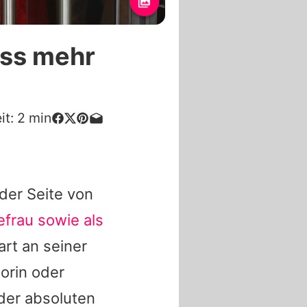
uss mehr
it:
2
min
 der Seite von
efrau sowie als
art an seiner
orin oder
 der absoluten