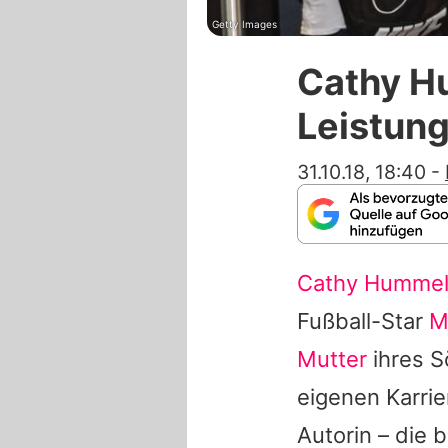
Getty Images
Cathy Hu
Leistung
31.10.18, 18:40
-
Cathy Humme
Fußball-Star
M
Mutter
ihres S
eigenen Karri
Autorin – die 