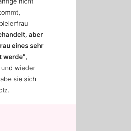
hrige nicht
ekommt,
pielerfrau
ehandelt, aber
Frau eines sehr
t werde"
,
n und wieder
abe sie sich
olz.