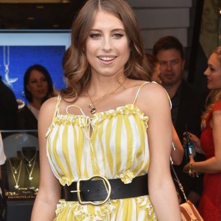
Filme & Serien
Lifestyle
Familie & Liebe
Promiflash Exklusiv
Alle Themen auf Promiflash
Jobs
App runterladen
Team
Redaktionelle Richtlinien
Impressum