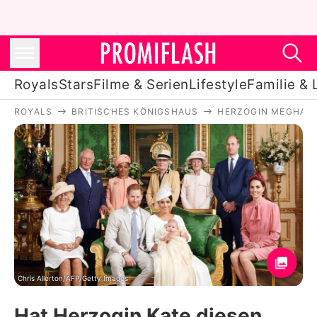
Royals
Stars
Filme & Serien
Lifestyle
Familie & 
ROYALS
BRITISCHES KÖNIGSHAUS
HERZOGIN MEGHAN
Royals
Stars
Filme & Serien
Lifestyle
Familie & Liebe
Promiflash Exklusiv
Chris Allerton/AFP/Getty Images
Hat Herzogin Kate diesen