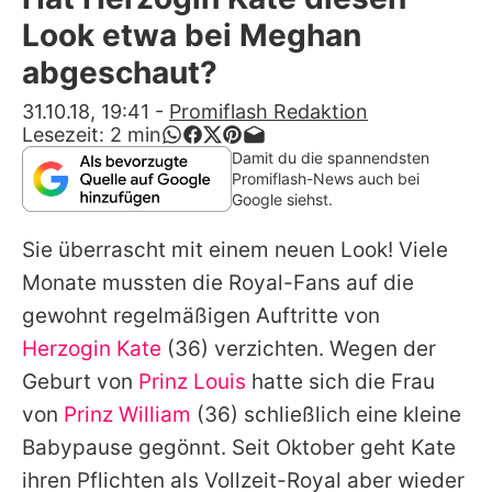
Alle Themen auf Promiflash
Look etwa bei Meghan
Jobs
abgeschaut?
App runterladen
31.10.18, 19:41
-
Promiflash Redaktion
Lesezeit:
2
min
Team
Damit du die spannendsten
Promiflash-News auch bei
Redaktionelle Richtlinien
Google siehst.
Sie überrascht mit einem neuen Look! Viele
Impressum
Monate mussten die Royal-Fans auf die
Datenschutzerklärung
gewohnt regelmäßigen Auftritte von
Nutzungsbedingungen
Herzogin Kate
(36) verzichten. Wegen der
Geburt von
Prinz Louis
hatte sich die Frau
Utiq verwalten
von
Prinz William
(36) schließlich eine kleine
Babypause gegönnt. Seit Oktober geht Kate
ihren Pflichten als Vollzeit-Royal aber wieder