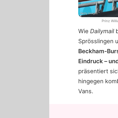
Getty Images
Prinz Wil
Wie
Dailymail
b
Sprösslingen 
Beckham-Burs
Eindruck – und
präsentiert si
hingegen komb
Vans.