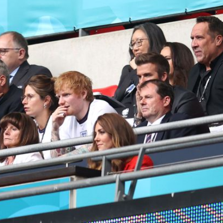
Filme & Serien
Lifestyle
Familie & Liebe
Promiflash Exklusiv
Alle Themen auf Promiflash
Jobs
App runterladen
Team
Redaktionelle Richtlinien
Impressum