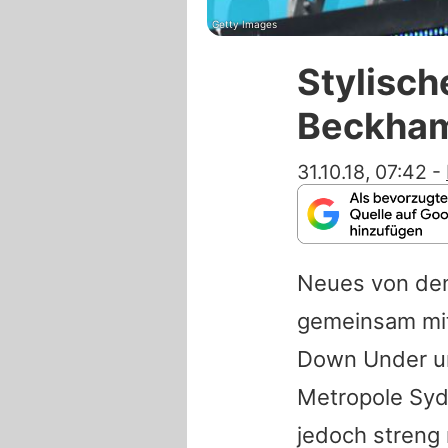
Getty Images
Stylisch
Beckham
31.10.18, 07:42
-
Neues von den
gemeinsam mi
Down Under un
Metropole Syd
jedoch streng 