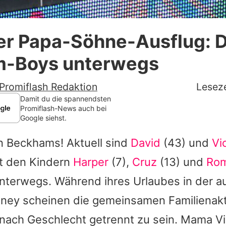
Datenschutzerklärung
er Papa-Söhne-Ausflug: D
Nutzungsbedingungen
-Boys unterwegs
Utiq verwalten
Promiflash Redaktion
Leseze
Damit du die spannendsten
Promiflash-News auch bei
Google siehst.
 Beckhams! Aktuell sind
David
(43) und
Vi
t den Kindern
Harper
(7),
Cruz
(13) und
Ro
terwegs. Während ihres Urlaubes in der au
ney scheinen die gemeinsamen Familienakt
nach Geschlecht getrennt zu sein. Mama Vic