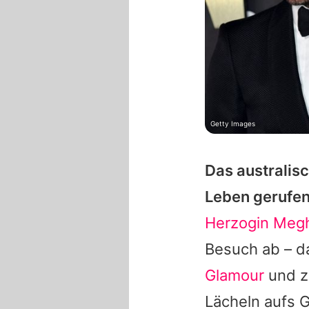
Getty Images
Das australis
Leben gerufen
Herzogin Meg
Besuch ab – d
Glamour
und z
Lächeln aufs G