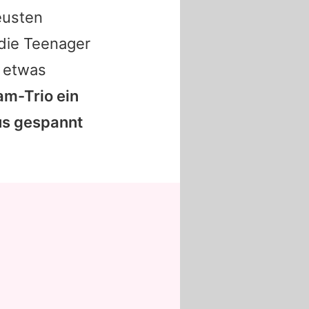
eusten
die Teenager
g etwas
m-Trio ein
aus gespannt