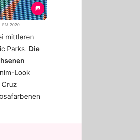
ll-EM 2020
i mittleren
ic Parks.
Die
chsenen
enim-Look
r Cruz
rosafarbenen