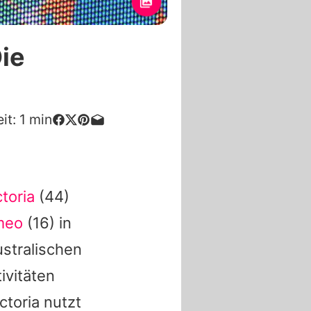
ie
it:
1
min
ctoria
(44)
meo
(16) in
stralischen
ivitäten
toria nutzt