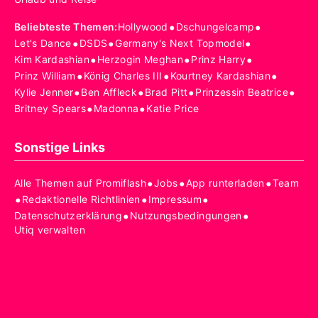
•
•
Beliebteste Themen
:
Hollywood
Dschungelcamp
•
•
•
Let's Dance
DSDS
Germany's Next Topmodel
•
•
•
Kim Kardashian
Herzogin Meghan
Prinz Harry
•
•
•
Prinz William
König Charles III
Kourtney Kardashian
•
•
•
•
Kylie Jenner
Ben Affleck
Brad Pitt
Prinzessin Beatrice
•
•
Britney Spears
Madonna
Katie Price
Sonstige Links
•
•
•
Alle Themen auf Promiflash
Jobs
App runterladen
Team
•
•
•
Redaktionelle Richtlinien
Impressum
•
•
Datenschutzerklärung
Nutzungsbedingungen
Utiq verwalten