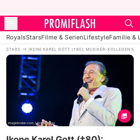
Royals
Stars
Filme & Serien
Lifestyle
Familie & 
STARS
IKONE KAREL GOTT (†80): MUSIKER-KOLLEGEN NE
Royals
Stars
Filme & Serien
Lifestyle
Familie & Liebe
Promiflash Exklusiv
imagebroker.com / ActionPress
Ikone Karel Gott (†80):