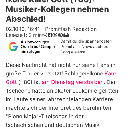
Alle Themen auf Promiflash
Musiker-Kollegen nehmen
Jobs
Abschied!
App runterladen
02.10.19, 16:41
-
Promiflash Redaktion
Lesezeit:
2
min
Team
Damit du die spannendsten
Promiflash-News auch bei
Redaktionelle Richtlinien
Google siehst.
Diese Nachricht hat nicht nur seine Fans in
Impressum
große Trauer versetzt! Schlager-Ikone
Karel
Datenschutzerklärung
Gott
(†80) ist
am Dienstag verstorben
. Der
Nutzungsbedingungen
Tscheche hatte an akuter Leukämie gelitten.
Im Laufe seiner jahrzehntelangen Karriere
Utiq verwalten
machte sich der Interpret des berühmten
"Biene Maja"-Titelsongs in der
tschechischen und deutschen Musik-