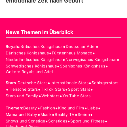
emotionale Zeit nach Geburt
News Themen im Überblick
•
•
Royals
:
Britisches Königshaus
Deutscher Adel
•
•
Dänisches Königshaus
Fürstenhaus Monaco
•
•
Niederländisches Königshaus
Norwegisches Königshaus
•
•
Schwedisches Königshaus
Spanisches Königshaus
Weitere Royals und Adel
•
•
Stars
:
Deutsche Stars
Internationale Stars
Schlagerstars
•
•
•
•
Tierische Stars
TikTok Stars
Sport Stars
•
•
Stars und Family
Webstars
YouTube Stars
•
•
•
•
Themen
:
Beauty
Fashion
Kino und Film
Liebe
•
•
•
•
Mama und Baby
Musik
Reality TV
Serien
•
•
•
Shows und Sonstige
Sonstiges
Sport und Fitness
Urlaub und Reise