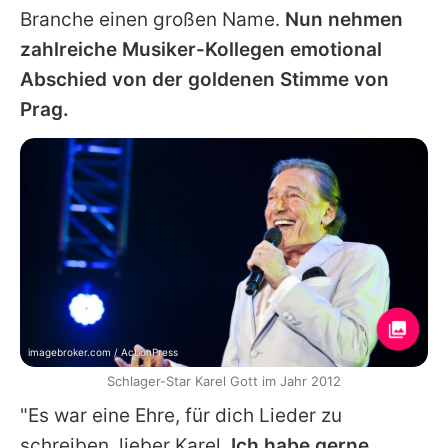
Branche einen großen Name.
Nun nehmen
zahlreiche Musiker-Kollegen emotional
Abschied von der goldenen Stimme von
Prag.
imagebroker.com / ActionPress
Schlager-Star Karel Gott im Jahr 2012
"Es war eine Ehre, für dich Lieder zu
schreiben, lieber
Karel
.
Ich habe gerne