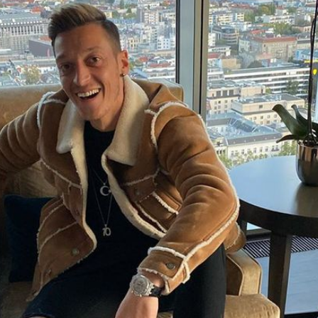
Filme & Serien
Lifestyle
Familie & Liebe
Promiflash Exklusiv
Alle Themen auf Promiflash
Jobs
App runterladen
Team
Redaktionelle Richtlinien
Impressum