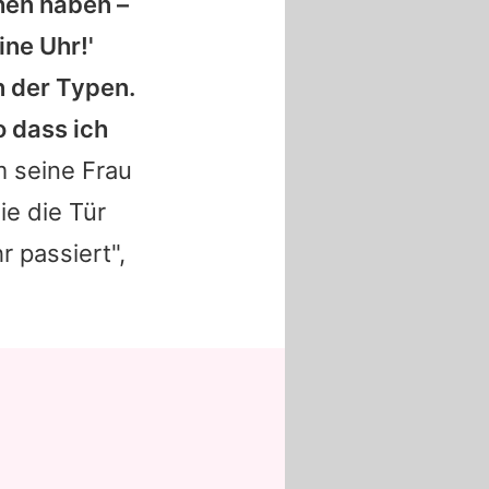
hen haben –
ine Uhr!'
n der Typen.
 dass ich
 seine Frau
e die Tür
 passiert",