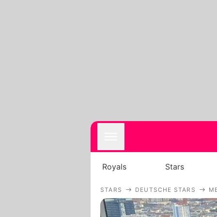
Royals
Stars
STARS
DEUTSCHE STARS
ME