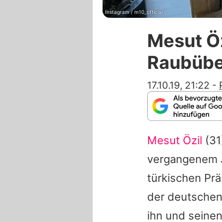
Instagram / m10_official
Mesut Öz
Raubübe
17.10.19, 21:22
-
Mesut Özil
(31
vergangenem 
türkischen Pr
der deutschen 
ihn und seine