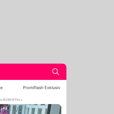
be
Promiflash Exklusiv
AUBÜBERFALL