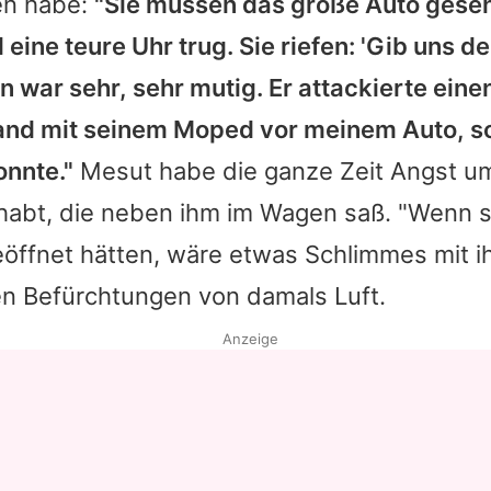
n habe:
"Sie müssen das große Auto gese
d
eine teure Uhr trug. Sie riefen: 'Gib uns de
 war sehr, sehr mutig. Er attackierte eine
and mit seinem Moped vor meinem Auto, so
onnte."
Mesut
habe die ganze Zeit Angst um
habt, die neben ihm im Wagen saß. "Wenn si
öffnet hätten, wäre etwas Schlimmes mit ihr
en Befürchtungen von damals Luft.
Anzeige