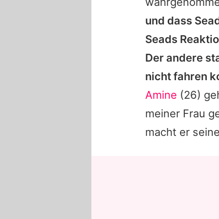
wahrgenomme
und dass
Sea
Seads
Reaktion
Der andere st
nicht fahren k
Amine
(26) ge
meiner Frau ge
macht er sein