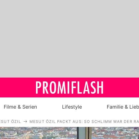
Filme & Serien
Lifestyle
Familie & Lie
SUT ÖZIL
MESUT ÖZIL PACKT AUS: SO SCHLIMM WAR DER R
Royals
Stars