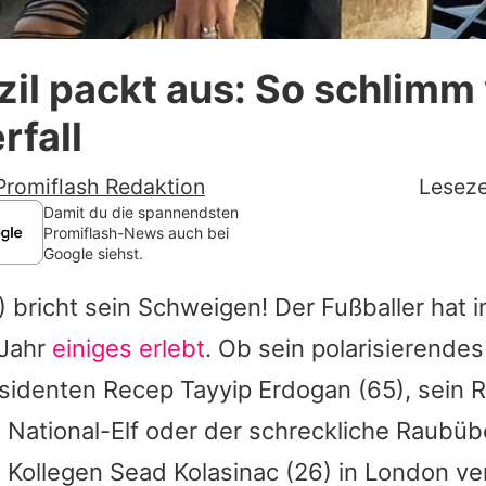
Datenschutzerklärung
il packt aus: So schlimm
Nutzungsbedingungen
rfall
Utiq verwalten
Promiflash Redaktion
Leseze
Damit du die spannendsten
Promiflash-News auch bei
Google siehst.
) bricht sein Schweigen! Der Fußballer hat 
Jahr
einiges erlebt
. Ob sein polarisierendes
äsidenten
Recep Tayyip Erdogan
(65), sein R
National-Elf oder der schreckliche Raubüber
n Kollegen
Sead Kolasinac
(26) in London ve