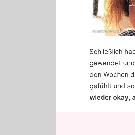
Instagram / m10_official
Schließlich ha
gewendet und 
den Wochen da
gefühlt und s
wieder okay, 