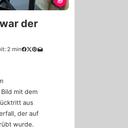
 war der
it:
2
min
im
 Bild mit dem
ücktritt aus
fall, der auf
rübt wurde.