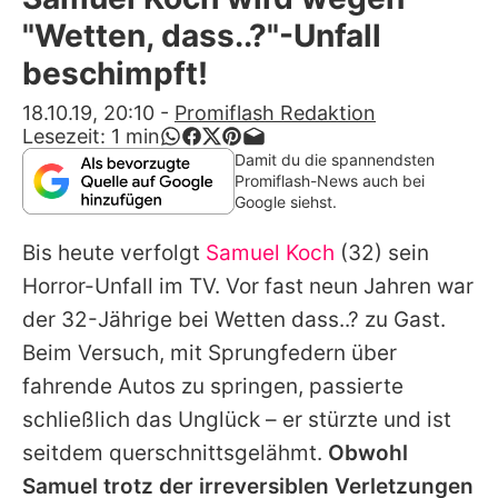
Alle Themen auf Promiflash
"Wetten, dass..?"-Unfall
Jobs
beschimpft!
App runterladen
18.10.19, 20:10
-
Promiflash Redaktion
Lesezeit:
1
min
Team
Damit du die spannendsten
Promiflash-News auch bei
Redaktionelle Richtlinien
Google siehst.
Bis heute verfolgt
Samuel Koch
(32) sein
Impressum
Horror-Unfall im TV. Vor fast neun Jahren war
Datenschutzerklärung
der 32-Jährige bei
Wetten dass..?
zu Gast.
Nutzungsbedingungen
Beim Versuch, mit Sprungfedern über
fahrende Autos zu springen, passierte
Utiq verwalten
schließlich das Unglück – er stürzte und ist
seitdem querschnittsgelähmt.
Obwohl
Samuel
trotz der irreversiblen Verletzungen