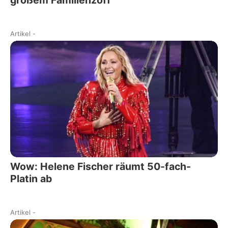
Artikel
-
Wow: Helene Fischer räumt 50-fach-
Platin ab
Artikel
-