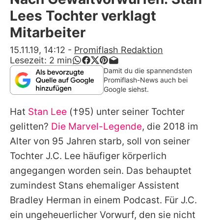
Alle Themen auf Promiflash
Lees Tochter verklagt
Jobs
Mitarbeiter
App runterladen
15.11.19, 14:12
-
Promiflash Redaktion
Lesezeit:
2
min
Team
Damit du die spannendsten
Promiflash-News auch bei
Redaktionelle Richtlinien
Google siehst.
Hat
Stan Lee
(†95) unter seiner Tochter
Impressum
gelitten?
Die Marvel-Legende
, die 2018 im
Datenschutzerklärung
Alter von 95 Jahren starb, soll von seiner
Nutzungsbedingungen
Tochter J.C. Lee häufiger körperlich
angegangen worden sein. Das behauptet
Utiq verwalten
zumindest
Stans
ehemaliger Assistent
Bradley Herman in einem Podcast. Für J.C.
ein ungeheuerlicher Vorwurf, den sie nicht