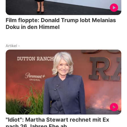
Film floppte: Donald Trump lobt Melanias
Doku in den Himmel
Artikel
-
"Idiot": Martha Stewart rechnet mit Ex
nach 26 Jahren Ehe ab