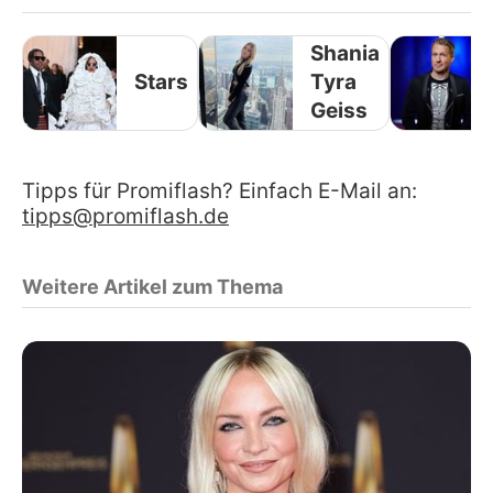
Shania
Stars
Tyra
Geiss
Tipps für Promiflash? Einfach E-Mail an:
tipps@promiflash.de
Weitere Artikel zum Thema