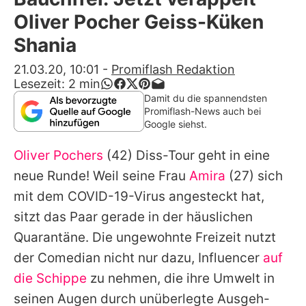
Alle Themen auf Promiflash
Oliver Pocher Geiss-Küken
Jobs
Shania
App runterladen
21.03.20, 10:01
-
Promiflash Redaktion
Lesezeit:
2
min
Team
Damit du die spannendsten
Promiflash-News auch bei
Redaktionelle Richtlinien
Google siehst.
Oliver Pochers
(42) Diss-Tour geht in eine
Impressum
neue Runde! Weil seine Frau
Amira
(27) sich
Datenschutzerklärung
mit dem COVID-19-Virus angesteckt hat,
Nutzungsbedingungen
sitzt das Paar gerade in der häuslichen
Quarantäne. Die ungewohnte Freizeit nutzt
Utiq verwalten
der Comedian nicht nur dazu, Influencer
auf
die Schippe
zu nehmen, die ihre Umwelt in
seinen Augen durch unüberlegte Ausgeh-