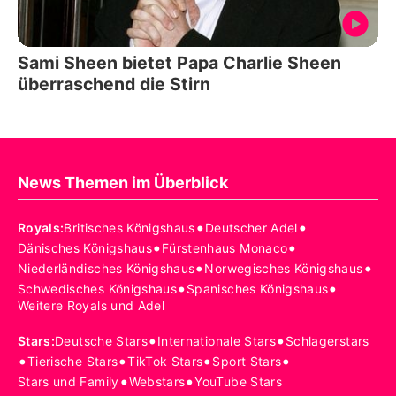
Sami Sheen bietet Papa Charlie Sheen
überraschend die Stirn
News Themen im Überblick
•
•
Royals
:
Britisches Königshaus
Deutscher Adel
•
•
Dänisches Königshaus
Fürstenhaus Monaco
•
•
Niederländisches Königshaus
Norwegisches Königshaus
•
•
Schwedisches Königshaus
Spanisches Königshaus
Weitere Royals und Adel
•
•
Stars
:
Deutsche Stars
Internationale Stars
Schlagerstars
•
•
•
•
Tierische Stars
TikTok Stars
Sport Stars
•
•
Stars und Family
Webstars
YouTube Stars