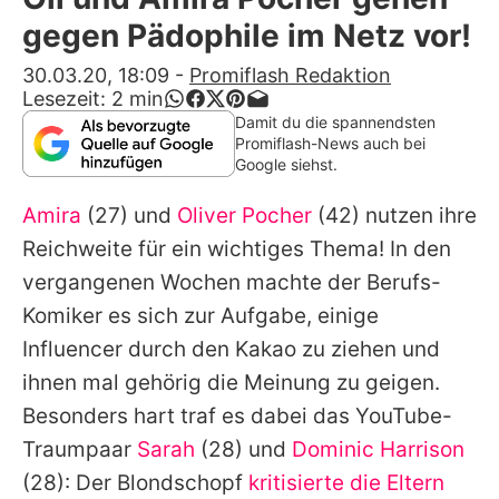
Alle Themen auf Promiflash
gegen Pädophile im Netz vor!
Jobs
30.03.20, 18:09
-
Promiflash Redaktion
Lesezeit:
2
min
App runterladen
Damit du die spannendsten
Promiflash-News auch bei
Team
Google siehst.
Redaktionelle Richtlinien
Amira
(27) und
Oliver Pocher
(42) nutzen ihre
Reichweite für ein wichtiges Thema! In den
Impressum
vergangenen Wochen machte der Berufs-
Datenschutzerklärung
Komiker es sich zur Aufgabe, einige
Influencer durch den Kakao zu ziehen und
Nutzungsbedingungen
ihnen mal gehörig die Meinung zu geigen.
Utiq verwalten
Besonders hart traf es dabei das YouTube-
Traumpaar
Sarah
(28) und
Dominic Harrison
(28): Der Blondschopf
kritisierte die Eltern