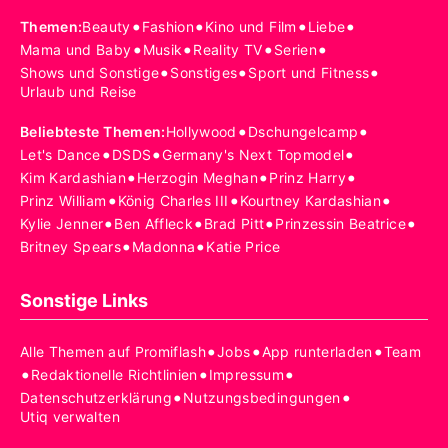
•
•
•
•
Themen
:
Beauty
Fashion
Kino und Film
Liebe
•
•
•
•
Mama und Baby
Musik
Reality TV
Serien
•
•
•
Shows und Sonstige
Sonstiges
Sport und Fitness
Urlaub und Reise
•
•
Beliebteste Themen
:
Hollywood
Dschungelcamp
•
•
•
Let's Dance
DSDS
Germany's Next Topmodel
•
•
•
Kim Kardashian
Herzogin Meghan
Prinz Harry
•
•
•
Prinz William
König Charles III
Kourtney Kardashian
•
•
•
•
Kylie Jenner
Ben Affleck
Brad Pitt
Prinzessin Beatrice
•
•
Britney Spears
Madonna
Katie Price
Sonstige Links
•
•
•
Alle Themen auf Promiflash
Jobs
App runterladen
Team
•
•
•
Redaktionelle Richtlinien
Impressum
•
•
Datenschutzerklärung
Nutzungsbedingungen
Utiq verwalten