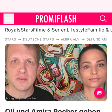
Royals
Stars
Filme & Serien
Lifestyle
Familie & 
STARS
DEUTSCHE STARS
AMIRA ALY
OLI UND AMIR
Royals
Stars
Filme & Serien
Lifestyle
Familie & Liebe
Promiflash Exklusiv
Instagram / oliverpocher
Oli und Amira Pocher gehen