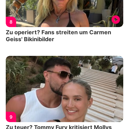
8
Zu operiert? Fans streiten um Carmen
Geiss' Bikinibilder
9
Zu teuer? Tommy Fury kritisiert Mollys