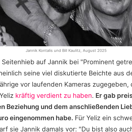
Jannik Kontalis und Bill Kaulitz, August 2025
Seitenhieb auf
Jannik
bei "
Prominent getr
inlich seine viel diskutierte Beichte aus 
Jährige vor laufenden Kameras zugegeben, 
Yeliz
kräftig verdient zu haben
.
Er gab preis
hen Beziehung und dem anschließenden Li
Euro eingenommen habe.
Für
Yeliz
ein schwe
arf sie
Jannik
damals vor: "Du bist also auc