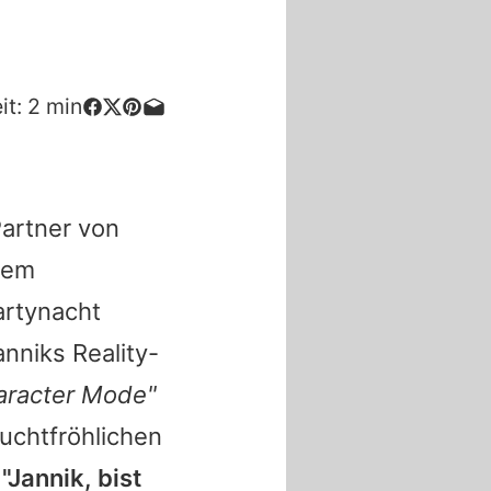
it:
2
min
Partner von
inem
artynacht
anniks
Reality-
aracter Mode"
euchtfröhlichen
:
"
Jannik
, bist