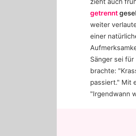
zieht auch frü
getrennt
geseh
weiter verlaute
einer natürlic
Aufmerksamkei
Sänger sei für
brachte: "Kras
passiert." Mit
"Irgendwann wi