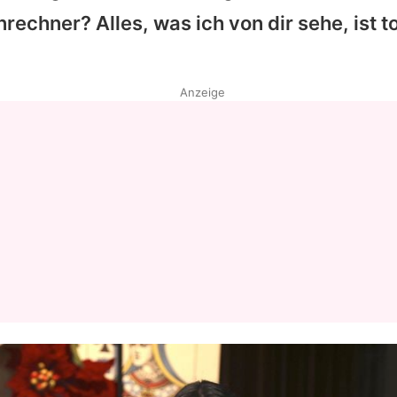
rechner? Alles, was ich von dir sehe, ist to
Datenschutzerklärung
Nutzungsbedingungen
Anzeige
Utiq verwalten