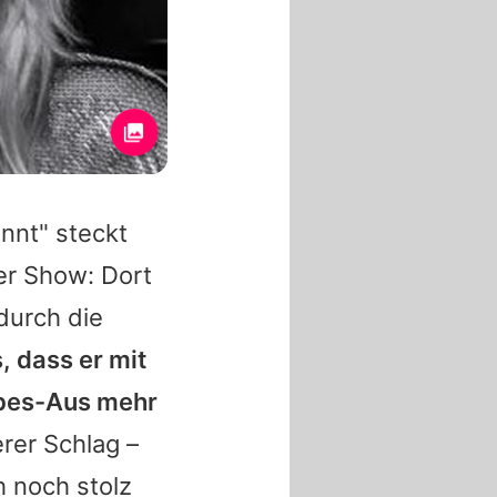
ennt
" steckt
der Show: Dort
durch die
, dass er mit
ebes-Aus mehr
rer Schlag –
h noch stolz