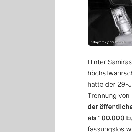
Instagram / jannikkontalis
Hinter
Samiras
höchstwahrsche
hatte der 29-
Trennung von
der öffentlic
als 100.000 
fassungslos w