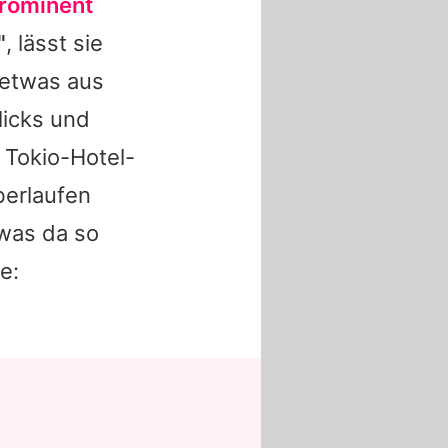
rominent
"
, lässt sie
 etwas aus
licks und
 Tokio-Hotel-
berlaufen
 was da so
e: