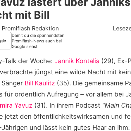
avuz lästert über Janniks
Filme & Serien
ht mit Bill
Lifestyle
-
Promiflash Redaktion
Leseze
Familie & Liebe
Damit du die spannendsten
Promiflash-News auch bei
Google siehst.
Promiflash Exklusiv
ty-Talk der Woche:
Jannik Kontalis
(29), Ex-
Alle Themen auf Promiflash
 verbrachte jüngst eine wilde Nacht mit ke
Jobs
s Sänger
Bill Kaulitz
(35). Die gemeinsame P
App runterladen
gs für ordentlich Aufregung – vor allem bei
J
Team
mira Yavuz
(31). In ihrem Podcast
"Main Ch
ie jetzt den öffentlichkeitswirksamen und f
Redaktionelle Richtlinien
Jährigen und lässt kein gutes Haar an ihm
Impressum