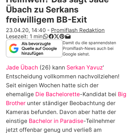
Alle Themen auf Promiflash
Übach zu Serkans
Jobs
freiwilligem BB-Exit
App runterladen
23.04.20, 14:40
-
Promiflash Redaktion
Lesezeit:
1
min
Team
Damit du die spannendsten
Promiflash-News auch bei
Redaktionelle Richtlinien
Google siehst.
Jade Übach
(26) kann
Serkan Yavuz
'
Impressum
Entscheidung vollkommen nachvollziehen!
Datenschutzerklärung
Seit einigen Wochen hatte sich der
Nutzungsbedingungen
ehemalige
Die Bachelorette
-Kandidat bei
Big
Brother
unter ständiger Beobachtung der
Utiq verwalten
Kameras befunden. Davon aber hatte der
einstige
Bachelor in Paradise
-Teilnehmer
jetzt offenbar genug und verließ am