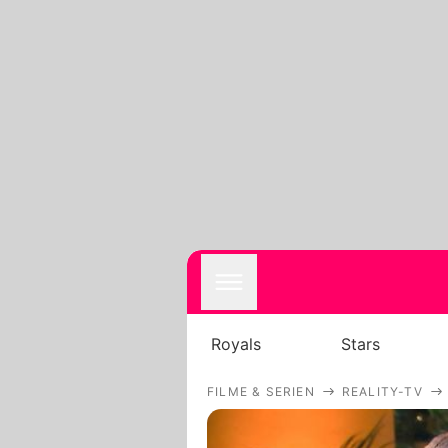
Royals
Stars
FILME & SERIEN
REALITY-TV