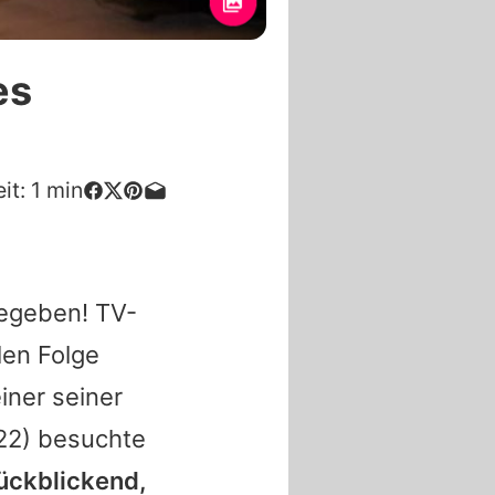
es
it:
1
min
egeben! TV-
len Folge
iner seiner
22) besuchte
rückblickend,