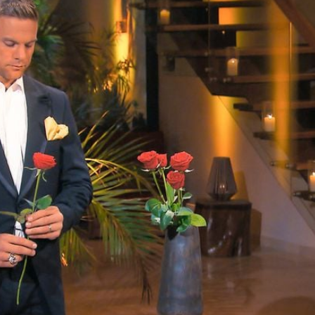
Filme & Serien
Lifestyle
Familie & Liebe
Promiflash Exklusiv
Alle Themen auf Promiflash
Jobs
App runterladen
Team
Redaktionelle Richtlinien
Impressum