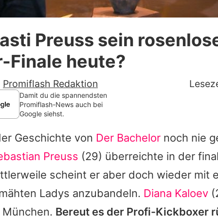
Datenschutzerklärung
asti Preuss sein rosenlos
Nutzungsbedingungen
-Finale heute?
Utiq verwalten
-
Promiflash Redaktion
Leseze
Damit du die spannendsten
Promiflash-News auch bei
Google siehst.
 der Geschichte von
Der Bachelor
noch nie g
ebastian Preuss
(29) überreichte in der fina
ttlerweile scheint er aber doch wieder mit e
hmähten Ladys anzubandeln.
Diana Kaloev
(
in München.
Bereut es der Profi-Kickboxer 