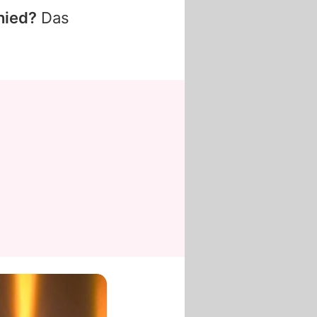
hied?
Das