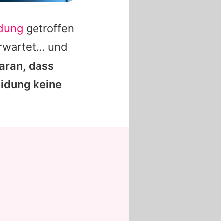
idung
getroffen
rwartet... und
aran, dass
eidung keine