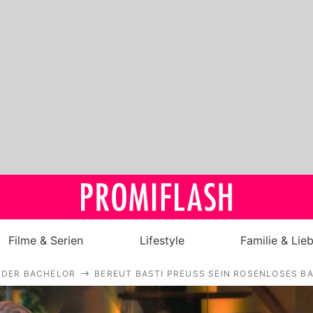
Filme & Serien
Lifestyle
Familie & Lie
DER BACHELOR
BEREUT BASTI PREUSS SEIN ROSENLOSES B
Royals
Stars