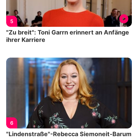
5
"Zu breit": Toni Garrn erinnert an Anfänge
ihrer Karriere
6
"Lindenstraße"-Rebecca Siemoneit-Barum