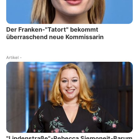
Der Franken-"Tatort" bekommt
überraschend neue Kommissarin
Artikel
-
"Lindenstraße"-Rebecca Siemoneit-Barum