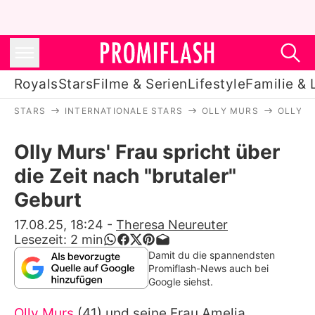
Royals
Stars
Filme & Serien
Lifestyle
Familie & 
STARS
INTERNATIONALE STARS
OLLY MURS
OLLY M
Royals
Olly Murs' Frau spricht über
Stars
die Zeit nach "brutaler"
Filme & Serien
Geburt
Lifestyle
17.08.25, 18:24
-
Theresa Neureuter
Lesezeit:
2
min
Familie & Liebe
Damit du die spannendsten
Promiflash-News auch bei
Promiflash Exklusiv
Google siehst.
Olly Murs
(41) und seine Frau Amelia