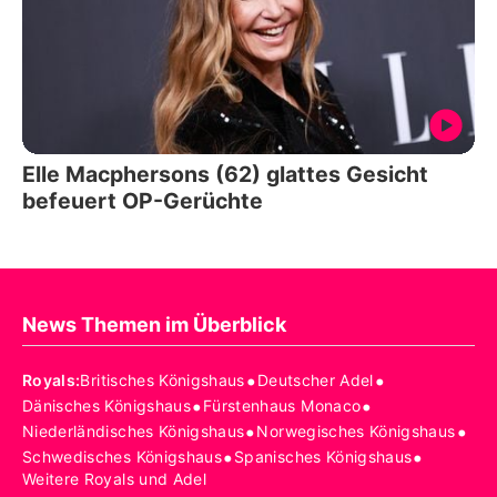
Elle Macphersons (62) glattes Gesicht
befeuert OP-Gerüchte
News Themen im Überblick
•
•
Royals
:
Britisches Königshaus
Deutscher Adel
•
•
Dänisches Königshaus
Fürstenhaus Monaco
•
•
Niederländisches Königshaus
Norwegisches Königshaus
•
•
Schwedisches Königshaus
Spanisches Königshaus
Weitere Royals und Adel