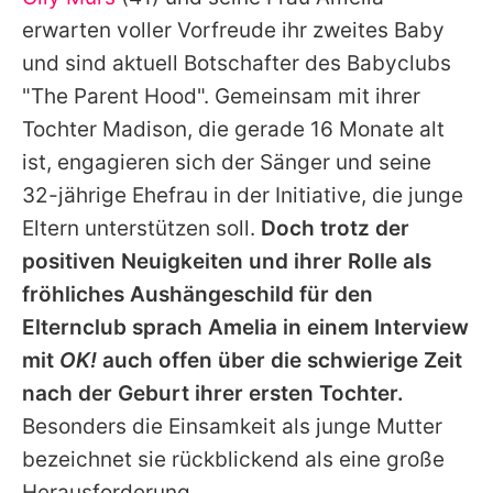
Alle Themen auf Promiflash
erwarten voller Vorfreude ihr zweites Baby
Jobs
und sind aktuell Botschafter des Babyclubs
"The Parent Hood". Gemeinsam mit ihrer
App runterladen
Tochter Madison, die gerade 16 Monate alt
Team
ist, engagieren sich der Sänger und seine
32-jährige Ehefrau in der Initiative, die junge
Redaktionelle Richtlinien
Eltern unterstützen soll.
Doch trotz der
Impressum
positiven Neuigkeiten und ihrer Rolle als
fröhliches Aushängeschild für den
Datenschutzerklärung
Elternclub sprach Amelia in einem Interview
Nutzungsbedingungen
mit
OK!
auch offen über die schwierige Zeit
Utiq verwalten
nach der Geburt ihrer ersten Tochter.
Besonders die Einsamkeit als junge Mutter
bezeichnet sie rückblickend als eine große
Herausforderung.