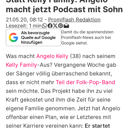
Alle Themen auf Promiflash
macht jetzt Podcast mit Sohn
Jobs
21.05.20, 08:12
-
Promiflash Redaktion
Lesezeit:
1
min
App runterladen
Damit du die spannendsten
Promiflash-News auch bei
Team
Google siehst.
Redaktionelle Richtlinien
Was macht
Angelo Kelly
(38) nach seinem
Kelly Family
-Aus? Vergangene Woche gab
Impressum
der Sänger völlig überraschend bekannt,
Datenschutzerklärung
dass er nicht mehr
Teil der Folk-Pop-Band
sein möchte. Das Projekt habe ihn zu viel
Nutzungsbedingungen
Kraft gekostet und ihm die Zeit für seine
Utiq verwalten
eigene Familie genommen. Jetzt hat
Angelo
offenbar einen Plan, wie er Letzteres mit
seiner Karriere vereinen kann:
Er startet