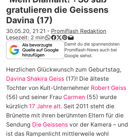
Alle Themen auf Promiflash
gratulieren die Geissens
Jobs
Davina (17)
App runterladen
30.05.20, 21:21
-
Promiflash Redaktion
Lesezeit:
2
min
Team
Damit du die spannendsten
Promiflash-News auch bei
Redaktionelle Richtlinien
Google siehst.
Herzlichen Glückwunsch zum Geburtstag,
Impressum
Davina Shakira Geiss
(17)! Die älteste
Datenschutzerklärung
Tochter von Kult-Unternehmer
Robert Geiss
Nutzungsbedingungen
(56) und seiner Frau
Carmen
(55) wurde
kürzlich
17 Jahre alt
. Seit 2011 steht die
Utiq verwalten
Brünette mit ihren berühmten Eltern für die
Sendung
Die Geissens
vor der Kamera – und
ist das Rampenlicht mittlerweile wohl