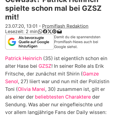
Alle Themen auf Promiflash
spielte schon mal bei GZSZ
Jobs
mit!
App runterladen
23.07.20, 13:01
-
Promiflash Redaktion
Lesezeit:
2
min
Team
Damit du die spannendsten
Promiflash-News auch bei
Redaktionelle Richtlinien
Google siehst.
Patrick Heinrich
(35) ist eigentlich schon ein
Impressum
alter Hase bei
GZSZ
! In seiner Rolle als Erik
Datenschutzerklärung
Fritsche, der zunächst mit Shirin (
Gamze
Nutzungsbedingungen
Senol
, 27) liiert war und nun mit der Polizistin
Toni (
Olivia Marei
, 30) zusammen ist, gilt er
Utiq verwalten
als einer der
beliebtesten Charaktere
der
Sendung. Was aber nur eingefleischte und
vor allem langjährige Fans der Daily wissen: