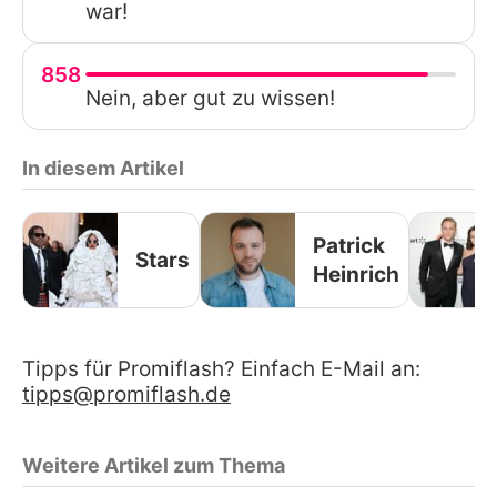
war!
858
Nein, aber gut zu wissen!
In diesem Artikel
Patrick
Stars
Heinrich
Tipps für Promiflash? Einfach E-Mail an:
tipps@promiflash.de
Weitere Artikel zum Thema