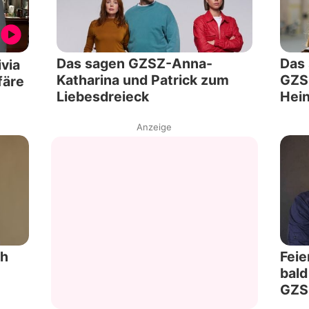
Das sagen GZSZ-Anna-
Das 
ivia
Katharina und Patrick zum
GZSZ
färe
Liebesdreieck
Hein
Anzeige
ch
Feie
bald
GZS