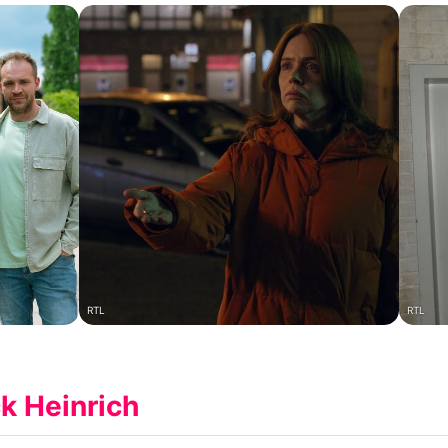
RTL
RTL
k Heinrich