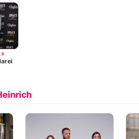
LD
Marei
Heinrich