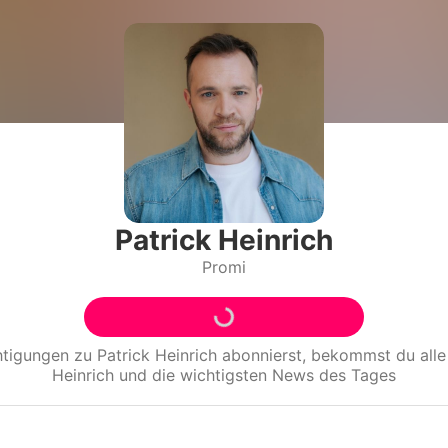
Filme & Serien
Lifestyle
Familie & Liebe
Promiflash Exklusiv
Alle Themen auf Promiflash
Patrick Heinrich
Promi
Jobs
App runterladen
Team
htigungen zu
Patrick Heinrich
abonnierst, bekommst du all
Heinrich
und die wichtigsten News des Tages
Redaktionelle Richtlinien
Impressum