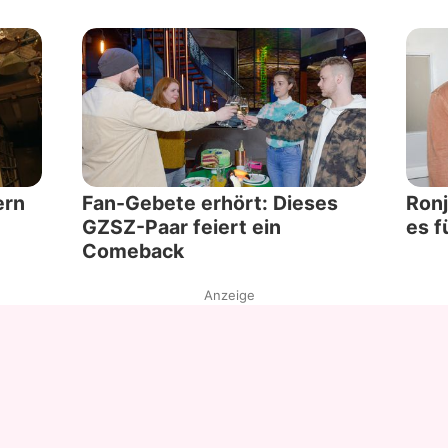
ern
Fan-Gebete erhört: Dieses
Ronj
GZSZ-Paar feiert ein
es f
Comeback
Anzeige