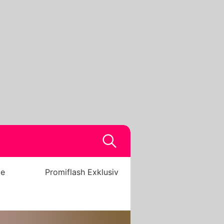
be
Promiflash Exklusiv