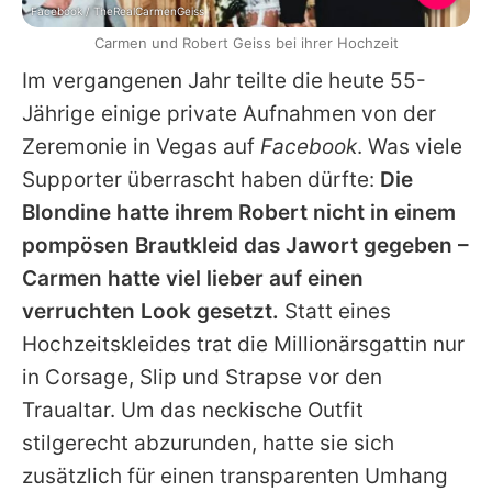
Facebook / TheRealCarmenGeiss
Carmen und Robert Geiss bei ihrer Hochzeit
Im vergangenen Jahr teilte die heute 55-
Jährige einige private Aufnahmen von der
Zeremonie in Vegas auf
Facebook
. Was viele
Supporter überrascht haben dürfte:
Die
Blondine hatte ihrem
Robert
nicht in einem
pompösen Brautkleid das Jawort gegeben –
Carmen hatte viel lieber auf einen
verruchten Look gesetzt.
Statt eines
Hochzeitskleides trat die Millionärsgattin nur
in Corsage, Slip und Strapse vor den
Traualtar. Um das neckische Outfit
stilgerecht abzurunden, hatte sie sich
zusätzlich für einen transparenten Umhang