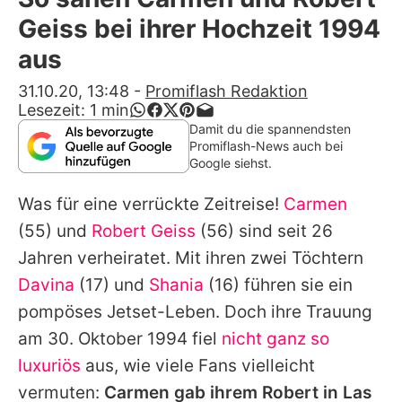
Alle Themen auf Promiflash
Geiss bei ihrer Hochzeit 1994
Jobs
aus
App runterladen
31.10.20, 13:48
-
Promiflash Redaktion
Lesezeit:
1
min
Team
Damit du die spannendsten
Promiflash-News auch bei
Redaktionelle Richtlinien
Google siehst.
Was für eine verrückte Zeitreise!
Carmen
Impressum
(55) und
Robert Geiss
(56) sind seit 26
Datenschutzerklärung
Jahren verheiratet. Mit ihren zwei Töchtern
Nutzungsbedingungen
Davina
(17) und
Shania
(16) führen sie ein
pompöses Jetset-Leben. Doch ihre Trauung
Utiq verwalten
am 30. Oktober 1994 fiel
nicht ganz so
luxuriös
aus, wie viele Fans vielleicht
vermuten:
Carmen gab ihrem
Robert
in Las