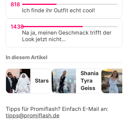
818
Ich finde ihr Outfit echt cool!
1438
Na ja, meinen Geschmack trifft der
Look jetzt nicht...
In diesem Artikel
Shania
Stars
Tyra
Geiss
Tipps für Promiflash? Einfach E-Mail an:
tipps@promiflash.de