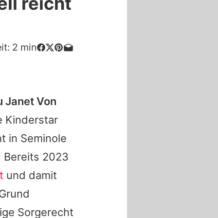
ll reicht
it:
2
min
au Janet Von
 Kinderstar
ht in Seminole
: Bereits 2023
t
und damit
s Grund
nige Sorgerecht