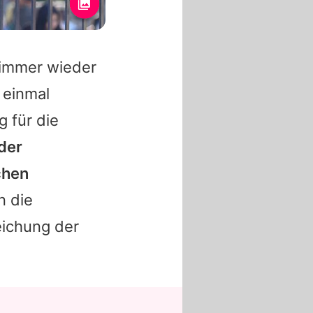
 immer wieder
 einmal
 für die
der
chen
n die
eichung der