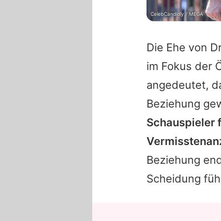
CelebCandidly / MEGA
Die Ehe von
D
im Fokus der Ö
angedeutet, 
Beziehung ge
Schauspieler f
Vermisstenanz
Beziehung endg
Scheidung füh