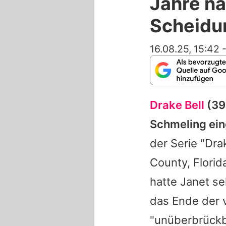
Jahre na
Scheidu
16.08.25, 15:42
Drake Bell
(39)
Schmeling ein
der Serie "
Dra
County, Florid
hatte Janet se
das Ende der v
"unüberbrückba