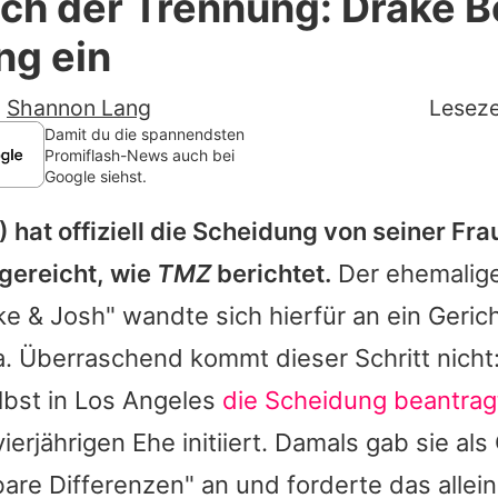
ch der Trennung: Drake Be
Filme & Serien
ng ein
Lifestyle
-
Shannon Lang
Leseze
Familie & Liebe
Damit du die spannendsten
Promiflash-News auch bei
Google siehst.
Promiflash Exklusiv
 hat offiziell die Scheidung von seiner Fr
Alle Themen auf Promiflash
gereicht, wie
TMZ
berichtet.
Der ehemalige
Jobs
ke & Josh
" wandte sich hierfür an ein Geric
App runterladen
a. Überraschend kommt dieser Schritt nicht
Team
lbst in Los Angeles
die Scheidung beantrag
ierjährigen Ehe initiiert. Damals gab sie al
Redaktionelle Richtlinien
re Differenzen" an und forderte das allei
Impressum