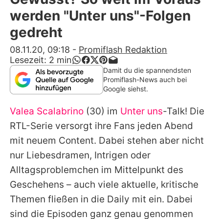
Alle Themen auf Promiflash
werden "Unter uns"-Folgen
Jobs
gedreht
App runterladen
08.11.20, 09:18
-
Promiflash Redaktion
Lesezeit:
2
min
Team
Damit du die spannendsten
Promiflash-News auch bei
Redaktionelle Richtlinien
Google siehst.
Valea Scalabrino
(30) im
Unter uns
-Talk! Die
Impressum
RTL-Serie versorgt ihre Fans jeden Abend
Datenschutzerklärung
mit neuem Content. Dabei stehen aber nicht
Nutzungsbedingungen
nur Liebesdramen, Intrigen oder
Alltagsproblemchen im Mittelpunkt des
Utiq verwalten
Geschehens – auch viele aktuelle, kritische
Themen fließen in die Daily mit ein. Dabei
sind die Episoden ganz genau genommen