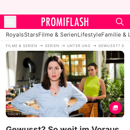
Royals
Stars
Filme & Serien
Lifestyle
Familie & 
FILME & SERIEN
SERIEN
UNTER UNS
GEWUSST? SO 
Royals
Stars
Filme & Serien
Lifestyle
Familie & Liebe
Promiflash Exklusiv
TVNOW / Stefan Behrens
Gewusst? So weit im Voraus