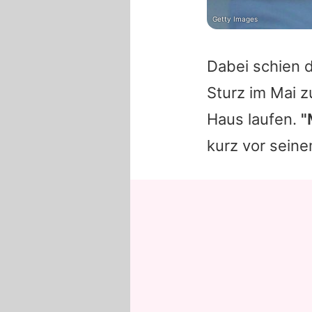
Getty Images
Dabei schien d
Sturz im Mai z
Haus laufen.
"
kurz vor sein