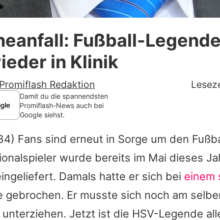
Datenschutzerklärung
eanfall: Fußball-Legend
Nutzungsbedingungen
ieder in Klinik
Utiq verwalten
Promiflash Redaktion
Leseze
Damit du die spannendsten
Promiflash-News auch bei
Google siehst.
84) Fans sind erneut in Sorge um den Fußbal
onalspieler wurde bereits im Mai dieses Ja
ngeliefert. Damals hatte er sich bei
einem
e gebrochen. Er musste sich noch am selbe
unterziehen. Jetzt ist die HSV-Legende all