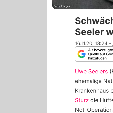
Getty Images
Schwäch
Seeler w
16.11.20, 18:24
-
Uwe Seelers
(
ehemalige Nati
Krankenhaus ei
Sturz
die Hüft
Not-Operation 