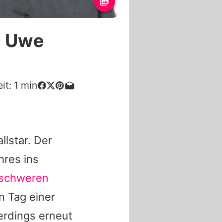
e Uwe
it:
1
min
lstar. Der
hres ins
 schweren
n Tag einer
erdings erneut