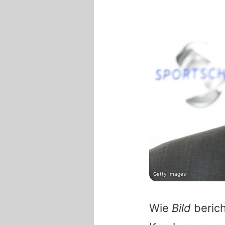
Getty Images
Wie
Bild
berich