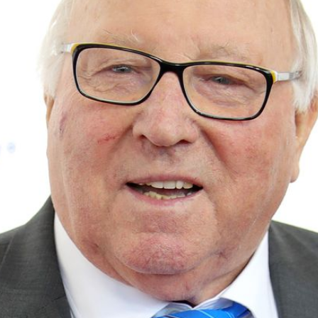
Filme & Serien
Lifestyle
Familie & Liebe
Promiflash Exklusiv
Alle Themen auf Promiflash
Jobs
App runterladen
Team
Redaktionelle Richtlinien
Impressum