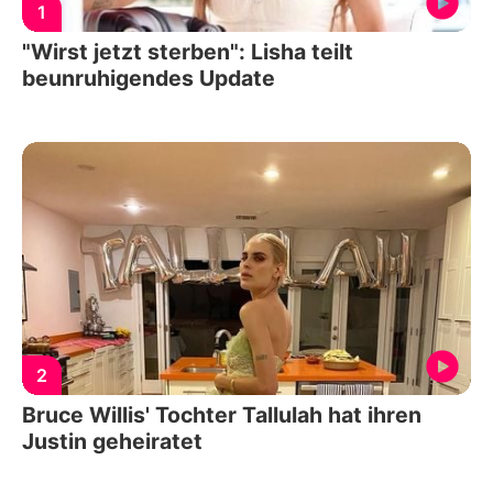
1
"Wirst jetzt sterben": Lisha teilt
beunruhigendes Update
2
Bruce Willis' Tochter Tallulah hat ihren
Justin geheiratet