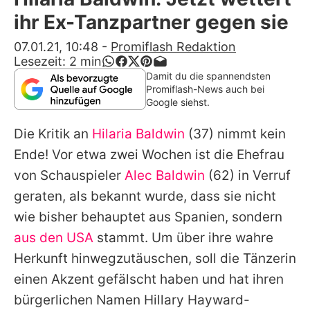
Alle Themen auf Promiflash
ihr Ex-Tanzpartner gegen sie
Jobs
07.01.21, 10:48
-
Promiflash Redaktion
Lesezeit:
2
min
App runterladen
Damit du die spannendsten
Promiflash-News auch bei
Team
Google siehst.
Redaktionelle Richtlinien
Die Kritik an
Hilaria Baldwin
(37) nimmt kein
Ende! Vor etwa zwei Wochen ist die Ehefrau
Impressum
von Schauspieler
Alec Baldwin
(62) in Verruf
Datenschutzerklärung
geraten, als bekannt wurde, dass sie nicht
wie bisher behauptet aus Spanien, sondern
Nutzungsbedingungen
aus den USA
stammt. Um über ihre wahre
Utiq verwalten
Herkunft hinwegzutäuschen, soll die Tänzerin
einen Akzent gefälscht haben und hat ihren
bürgerlichen Namen Hillary Hayward-