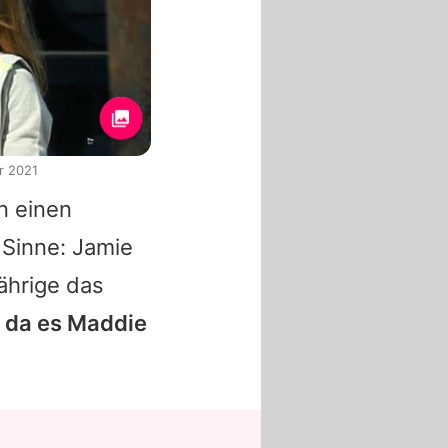
r 2021
n einen
 Sinne:
Jamie
ährige das
, da es Maddie