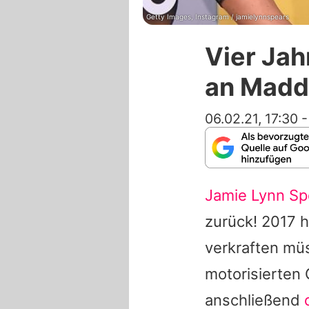
Getty Images, Instagram / jamielynnspears
Vier Jah
an Maddi
06.02.21, 17:30
Jamie Lynn Sp
zurück! 2017 h
verkraften müs
motorisierten
anschließend