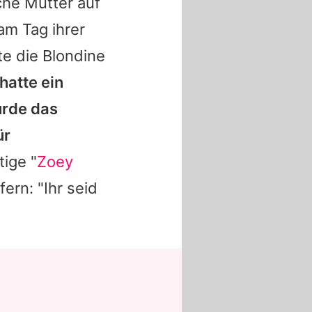
che Mutter auf
am Tag ihrer
te die Blondine
 hatte ein
urde das
ür
ige "
Zoey
ern: "Ihr seid