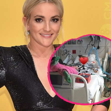
Filme & Serien
Lifestyle
Familie & Liebe
Promiflash Exklusiv
Alle Themen auf Promiflash
Jobs
App runterladen
Team
Redaktionelle Richtlinien
Impressum