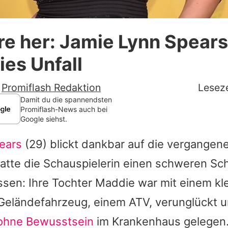
Datenschutzerklärung
re her: Jamie Lynn Spears
Nutzungsbedingungen
es Unfall
Utiq verwalten
-
Promiflash Redaktion
Leseze
Damit du die spannendsten
Promiflash-News auch bei
Google siehst.
ears
(29) blickt dankbar auf die vergangen
atte die Schauspielerin einen schweren Sc
sen: Ihre Tochter Maddie war mit einem kl
 Geländefahrzeug, einem ATV, verunglückt u
ohne Bewusstsein
im Krankenhaus gelegen.