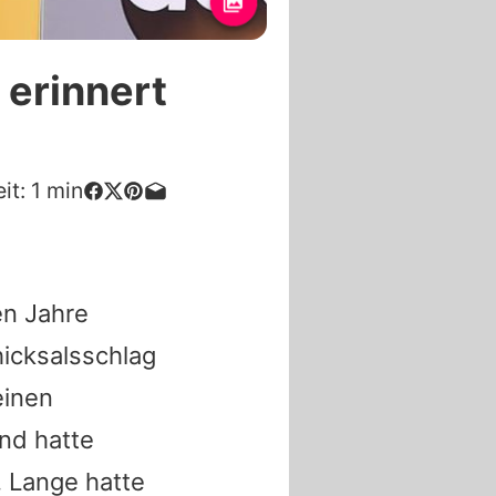
 erinnert
it:
1
min
en Jahre
hicksalsschlag
einen
nd hatte
 Lange hatte