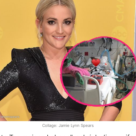
mielynnspears
Collage: Jamie Lynn Spears