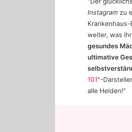
"Der glücklich
Instagram
zu e
Krankenhaus-En
weiter, was i
gesundes Mädc
ultimative Ge
selbstverständ
101
"-Darstelle
alle Helden!"