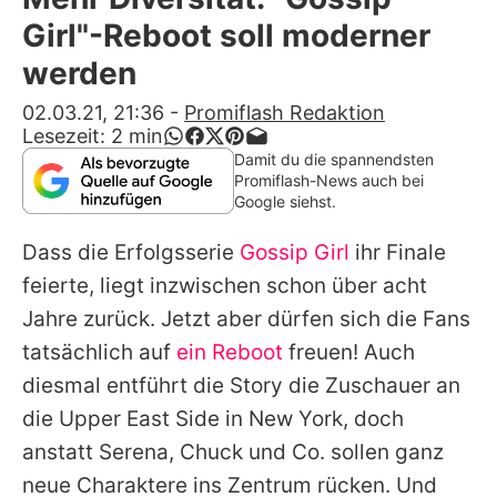
Alle Themen auf Promiflash
Girl"-Reboot soll moderner
Jobs
werden
App runterladen
02.03.21, 21:36
-
Promiflash Redaktion
Lesezeit:
2
min
Team
Damit du die spannendsten
Promiflash-News auch bei
Redaktionelle Richtlinien
Google siehst.
Dass die Erfolgsserie
Gossip Girl
ihr Finale
Impressum
feierte, liegt inzwischen schon über acht
Datenschutzerklärung
Jahre zurück. Jetzt aber dürfen sich die Fans
Nutzungsbedingungen
tatsächlich auf
ein Reboot
freuen! Auch
diesmal entführt die Story die Zuschauer an
Utiq verwalten
die Upper East Side in New York, doch
anstatt Serena, Chuck und Co. sollen ganz
neue Charaktere ins Zentrum rücken. Und