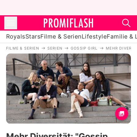
Royals
Stars
Filme & Serien
Lifestyle
Familie & 
FILME & SERIEN
SERIEN
GOSSIP GIRL
MEHR DIVERSI
Royals
Stars
Filme & Serien
Lifestyle
Familie & Liebe
Promiflash Exklusiv
RCF / MEGA
Mehr Diversität: "Gossip