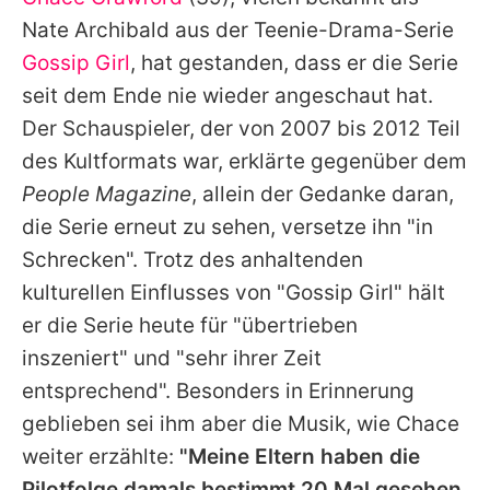
Alle Themen auf Promiflash
Nate Archibald aus der Teenie-Drama-Serie
Jobs
Gossip Girl
, hat gestanden, dass er die Serie
seit dem Ende nie wieder angeschaut hat.
App runterladen
Der Schauspieler, der von 2007 bis 2012 Teil
Team
des Kultformats war, erklärte gegenüber dem
People Magazine
, allein der Gedanke daran,
Redaktionelle Richtlinien
die Serie erneut zu sehen, versetze ihn "in
Impressum
Schrecken". Trotz des anhaltenden
kulturellen Einflusses von "Gossip Girl" hält
Datenschutzerklärung
er die Serie heute für "übertrieben
Nutzungsbedingungen
inszeniert" und "sehr ihrer Zeit
Utiq verwalten
entsprechend". Besonders in Erinnerung
geblieben sei ihm aber die Musik, wie
Chace
weiter erzählte:
"Meine Eltern haben die
Pilotfolge damals bestimmt 20 Mal gesehen