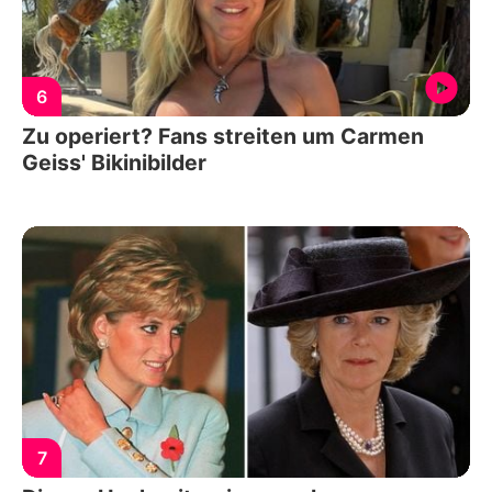
6
Zu operiert? Fans streiten um Carmen
Geiss' Bikinibilder
7