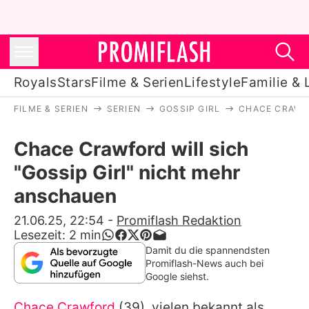
Royals
Stars
Filme & Serien
Lifestyle
Familie & 
FILME & SERIEN
SERIEN
GOSSIP GIRL
CHACE CRAWFO
Royals
Chace Crawford will sich
Stars
"Gossip Girl" nicht mehr
Filme & Serien
anschauen
Lifestyle
21.06.25, 22:54
-
Promiflash Redaktion
Lesezeit:
2
min
Familie & Liebe
Damit du die spannendsten
Promiflash-News auch bei
Promiflash Exklusiv
Google siehst.
Chace Crawford
(39), vielen bekannt als