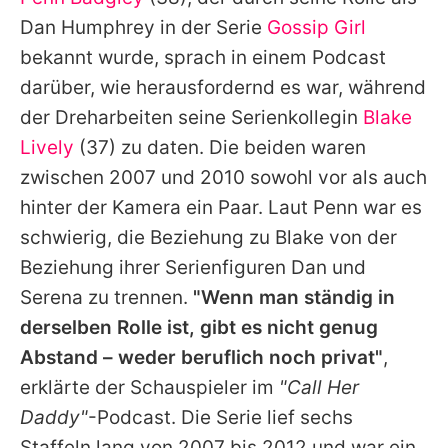
Alle Themen auf Promiflash
Dan Humphrey in der Serie
Gossip Girl
Jobs
bekannt wurde, sprach in einem Podcast
darüber, wie herausfordernd es war, während
App runterladen
der Dreharbeiten seine Serienkollegin
Blake
Team
Lively
(37) zu daten. Die beiden waren
zwischen 2007 und 2010 sowohl vor als auch
Redaktionelle Richtlinien
hinter der Kamera ein Paar. Laut
Penn
war es
Impressum
schwierig, die Beziehung zu
Blake
von der
Beziehung ihrer Serienfiguren Dan und
Datenschutzerklärung
Serena zu trennen.
"Wenn man ständig in
Nutzungsbedingungen
derselben Rolle ist, gibt es nicht genug
Utiq verwalten
Abstand – weder beruflich noch privat"
,
erklärte der Schauspieler im
"Call Her
Daddy"
-Podcast. Die Serie lief sechs
Staffeln lang von 2007 bis 2012 und war ein