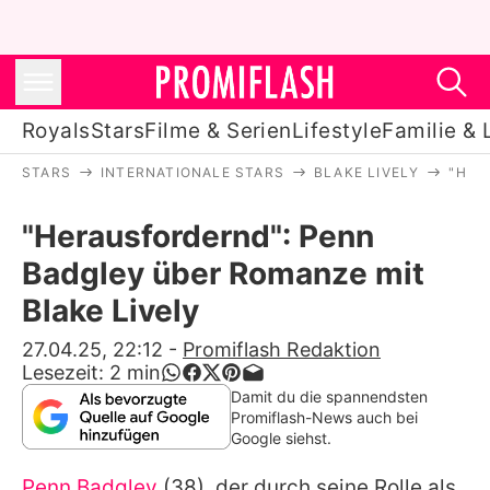
Royals
Stars
Filme & Serien
Lifestyle
Familie & 
STARS
INTERNATIONALE STARS
BLAKE LIVELY
"HER
Royals
"Herausfordernd": Penn
Stars
Badgley über Romanze mit
Filme & Serien
Blake Lively
Lifestyle
27.04.25, 22:12
-
Promiflash Redaktion
Lesezeit:
2
min
Familie & Liebe
Damit du die spannendsten
Promiflash-News auch bei
Promiflash Exklusiv
Google siehst.
Penn Badgley
(38), der durch seine Rolle als