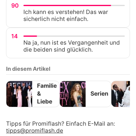
90
Ich kann es verstehen! Das war
sicherlich nicht einfach.
14
Na ja, nun ist es Vergangenheit und
die beiden sind glücklich.
In diesem Artikel
Familie
&
Serien
Liebe
Tipps für Promiflash? Einfach E-Mail an:
tipps@promiflash.de