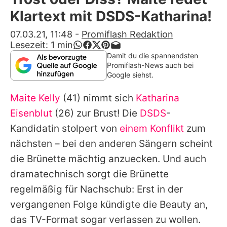
Alle Themen auf Promiflash
Klartext mit DSDS-Katharina!
Jobs
07.03.21, 11:48
-
Promiflash Redaktion
Lesezeit:
1
min
App runterladen
Damit du die spannendsten
Promiflash-News auch bei
Team
Google siehst.
Redaktionelle Richtlinien
Maite Kelly
(41) nimmt sich
Katharina
Eisenblut
(26) zur Brust! Die
DSDS
-
Impressum
Kandidatin stolpert von
einem Konflikt
zum
Datenschutzerklärung
nächsten – bei den anderen Sängern scheint
die Brünette mächtig anzuecken. Und auch
Nutzungsbedingungen
dramatechnisch sorgt die Brünette
Utiq verwalten
regelmäßig für Nachschub: Erst in der
vergangenen Folge kündigte die Beauty an,
das TV-Format sogar verlassen zu wollen.