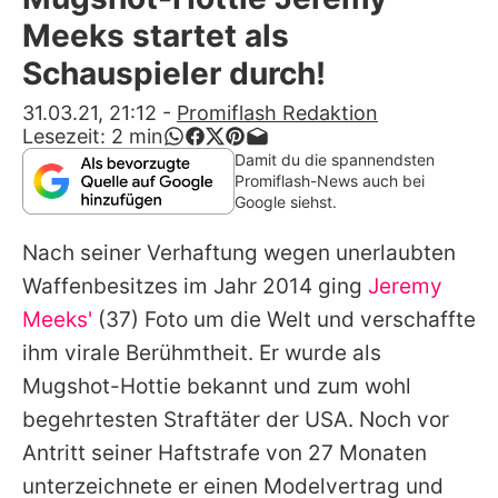
Alle Themen auf Promiflash
Meeks startet als
Jobs
Schauspieler durch!
App runterladen
31.03.21, 21:12
-
Promiflash Redaktion
Lesezeit:
2
min
Team
Damit du die spannendsten
Promiflash-News auch bei
Redaktionelle Richtlinien
Google siehst.
Nach seiner Verhaftung wegen unerlaubten
Impressum
Waffenbesitzes im Jahr 2014 ging
Jeremy
Datenschutzerklärung
Meeks'
(37) Foto um die Welt und verschaffte
Nutzungsbedingungen
ihm virale Berühmtheit. Er wurde als
Mugshot-Hottie bekannt und zum wohl
Utiq verwalten
begehrtesten Straftäter der USA. Noch vor
Antritt seiner Haftstrafe von 27 Monaten
unterzeichnete er einen Modelvertrag und