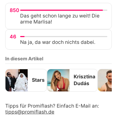
850
Das geht schon lange zu weit! Die
arme Marlisa!
46
Na ja, da war doch nichts dabei.
In diesem Artikel
Krisztina
Stars
Dudás
Tipps für Promiflash? Einfach E-Mail an:
tipps@promiflash.de