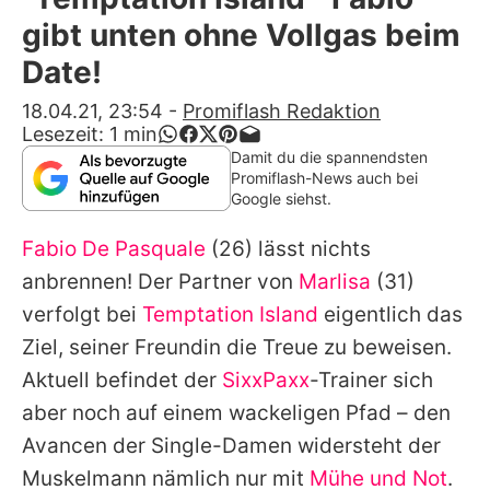
Alle Themen auf Promiflash
gibt unten ohne Vollgas beim
Jobs
Date!
App runterladen
18.04.21, 23:54
-
Promiflash Redaktion
Lesezeit:
1
min
Team
Damit du die spannendsten
Promiflash-News auch bei
Redaktionelle Richtlinien
Google siehst.
Fabio De Pasquale
(26) lässt nichts
Impressum
anbrennen! Der Partner von
Marlisa
(31)
Datenschutzerklärung
verfolgt bei
Temptation Island
eigentlich das
Nutzungsbedingungen
Ziel, seiner Freundin die Treue zu beweisen.
Aktuell befindet der
SixxPaxx
-Trainer sich
Utiq verwalten
aber noch auf einem wackeligen Pfad – den
Avancen der Single-Damen widersteht der
Muskelmann nämlich nur mit
Mühe und Not
.