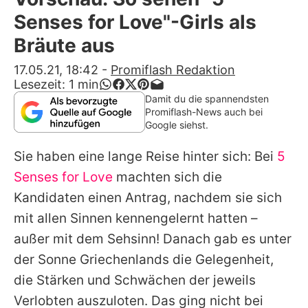
Alle Themen auf Promiflash
Senses for Love"-Girls als
Jobs
Bräute aus
App runterladen
17.05.21, 18:42
-
Promiflash Redaktion
Lesezeit:
1
min
Team
Damit du die spannendsten
Promiflash-News auch bei
Redaktionelle Richtlinien
Google siehst.
Sie haben eine lange Reise hinter sich: Bei
5
Impressum
Senses for Love
machten sich die
Datenschutzerklärung
Kandidaten einen Antrag, nachdem sie sich
Nutzungsbedingungen
mit allen Sinnen kennengelernt hatten –
außer mit dem Sehsinn! Danach gab es unter
Utiq verwalten
der Sonne Griechenlands die Gelegenheit,
die Stärken und Schwächen der jeweils
Verlobten auszuloten. Das ging nicht bei