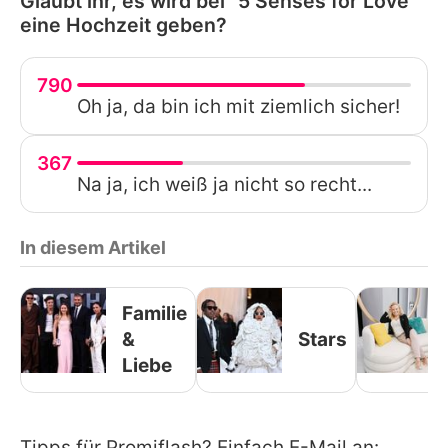
Glaubt ihr, es wird bei "5 Senses for Love"
eine Hochzeit geben?
790
Oh ja, da bin ich mit ziemlich sicher!
367
Na ja, ich weiß ja nicht so recht...
In diesem Artikel
Familie
&
Stars
Liebe
Tipps für Promiflash? Einfach E-Mail an: