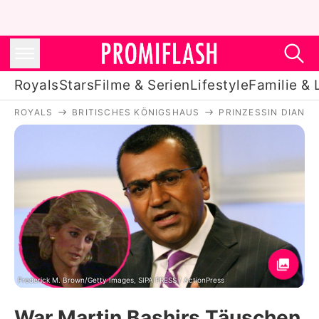
Royals
Stars
Filme & Serien
Lifestyle
Familie & 
ROYALS
BRITISCHES KÖNIGSHAUS
PRINZESSIN DIANA
Royals
Stars
Filme & Serien
Lifestyle
Familie & Liebe
Promiflash Exklusiv
Frederick M. Brown/Getty Images, SIPA PRESS / ActionPress
War Martin Bashirs Täuschen