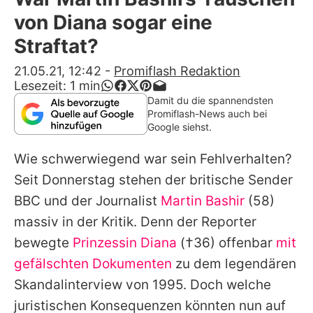
Alle Themen auf Promiflash
von Diana sogar eine
Jobs
Straftat?
App runterladen
21.05.21, 12:42
-
Promiflash Redaktion
Lesezeit:
1
min
Team
Damit du die spannendsten
Promiflash-News auch bei
Redaktionelle Richtlinien
Google siehst.
Wie schwerwiegend war sein Fehlverhalten?
Impressum
Seit Donnerstag stehen der britische Sender
Datenschutzerklärung
BBC und der Journalist
Martin Bashir
(58)
Nutzungsbedingungen
massiv in der Kritik. Denn der Reporter
bewegte
Prinzessin Diana
(†36) offenbar
mit
Utiq verwalten
gefälschten Dokumenten
zu dem legendären
Skandalinterview von 1995. Doch welche
juristischen Konsequenzen könnten nun auf