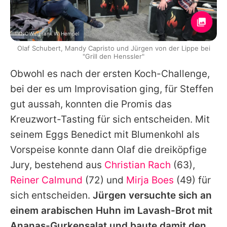
TVNOW / Frank W. Hempel
Olaf Schubert, Mandy Capristo und Jürgen von der Lippe bei
"Grill den Henssler"
Obwohl es nach der ersten Koch-Challenge,
bei der es um Improvisation ging, für
Steffen
gut aussah, konnten die Promis das
Kreuzwort-Tasting für sich entscheiden. Mit
seinem Eggs Benedict mit Blumenkohl als
Vorspeise konnte dann
Olaf
die dreiköpfige
Jury, bestehend aus
Christian Rach
(63),
Reiner Calmund
(72) und
Mirja Boes
(49) für
sich entscheiden.
Jürgen
versuchte sich an
einem arabischen Huhn im Lavash-Brot mit
Ananas-Gurkensalat und baute damit den