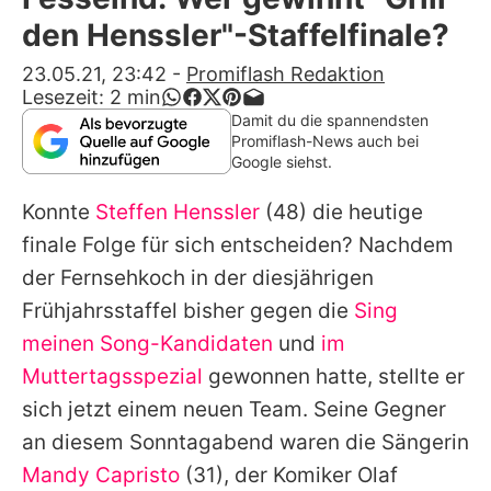
Alle Themen auf Promiflash
den Henssler"-Staffelfinale?
Jobs
23.05.21, 23:42
-
Promiflash Redaktion
Lesezeit:
2
min
App runterladen
Damit du die spannendsten
Promiflash-News auch bei
Team
Google siehst.
Redaktionelle Richtlinien
Konnte
Steffen Henssler
(48) die heutige
finale Folge für sich entscheiden? Nachdem
Impressum
der Fernsehkoch in der diesjährigen
Datenschutzerklärung
Frühjahrsstaffel bisher gegen die
Sing
meinen Song-Kandidaten
und
im
Nutzungsbedingungen
Muttertagsspezial
gewonnen hatte, stellte er
Utiq verwalten
sich jetzt einem neuen Team. Seine Gegner
an diesem Sonntagabend waren die Sängerin
Mandy Capristo
(31), der Komiker
Olaf