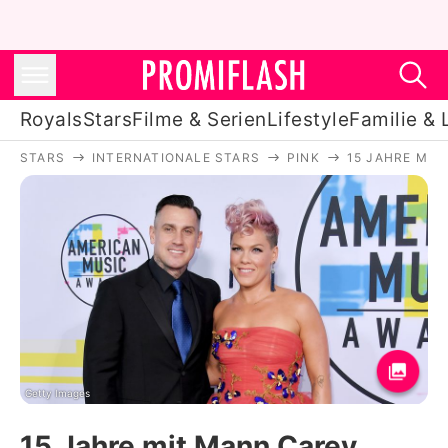
Royals
Stars
Filme & Serien
Lifestyle
Familie & 
STARS
INTERNATIONALE STARS
PINK
15 JAHRE MIT
Royals
Stars
Filme & Serien
Lifestyle
Familie & Liebe
Promiflash Exklusiv
Getty Images
15 Jahre mit Mann Carey