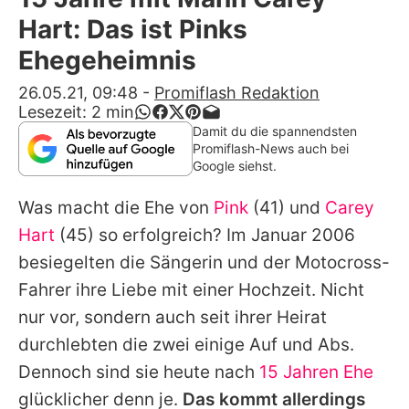
Alle Themen auf Promiflash
Hart: Das ist Pinks
Jobs
Ehegeheimnis
App runterladen
26.05.21, 09:48
-
Promiflash Redaktion
Lesezeit:
2
min
Team
Damit du die spannendsten
Promiflash-News auch bei
Redaktionelle Richtlinien
Google siehst.
Was macht die Ehe von
Pink
(41) und
Carey
Impressum
Hart
(45) so erfolgreich? Im Januar 2006
Datenschutzerklärung
besiegelten die Sängerin und der Motocross-
Nutzungsbedingungen
Fahrer ihre Liebe mit einer Hochzeit. Nicht
nur vor, sondern auch seit ihrer Heirat
Utiq verwalten
durchlebten die zwei einige Auf und Abs.
Dennoch sind sie heute nach
15 Jahren Ehe
glücklicher denn je.
Das kommt allerdings