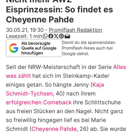
Alle Themen auf Promiflash
Eisprinzessin: So findet es
Jobs
Cheyenne Pahde
App runterladen
30.05.21, 19:30
-
Promiflash Redaktion
Lesezeit:
1
min
Team
Damit du die spannendsten
Promiflash-News auch bei
Redaktionelle Richtlinien
Google siehst.
Seit der NRW-Meisterschaft in der Serie
Alles
Impressum
was zählt
hat sich im Steinkamp-Kader
Datenschutzerklärung
einiges getan. So hängte Jenny (
Kaja
Nutzungsbedingungen
Schmidt-Tychsen
, 40) nach ihrem
erfolgreichen Comeback
ihre Schlittschuhe
Utiq verwalten
aus freien Stücken an den Nagel. Nicht ganz
so freiwillig hingegen lief es bei Marie
Schmidt (
Cheyenne Pahde
, 26) ab. Sie wurde