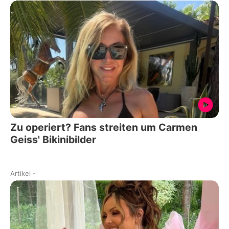
Zu operiert? Fans streiten um Carmen
Geiss' Bikinibilder
Artikel
-