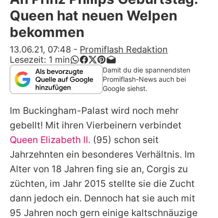
Alle Themen auf Promiflash
Queen hat neuen Welpen
Jobs
bekommen
App runterladen
13.06.21, 07:48
-
Promiflash Redaktion
Lesezeit:
1
min
Team
Damit du die spannendsten
Promiflash-News auch bei
Redaktionelle Richtlinien
Google siehst.
Im Buckingham-Palast wird noch mehr
Impressum
gebellt! Mit ihren Vierbeinern verbindet
Datenschutzerklärung
Queen Elizabeth II.
(95) schon seit
Nutzungsbedingungen
Jahrzehnten ein besonderes Verhältnis. Im
Alter von 18 Jahren fing sie an, Corgis zu
Utiq verwalten
züchten, im Jahr 2015 stellte sie die Zucht
dann jedoch ein. Dennoch hat sie auch mit
95 Jahren noch gern einige kaltschnäuzige