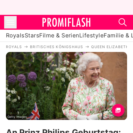
Royals
Stars
Filme & Serien
Lifestyle
Familie & 
ROYALS
BRITISCHES KÖNIGSHAUS
QUEEN ELIZABETH II
Royals
Stars
Filme & Serien
Lifestyle
Familie & Liebe
Promiflash Exklusiv
Getty Images
An Prinz Philips Geburtstag: