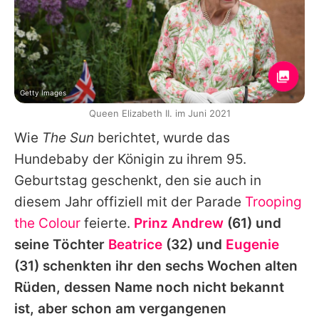
Getty Images
Queen Elizabeth II. im Juni 2021
Wie
The Sun
berichtet, wurde das
Hundebaby der Königin zu ihrem 95.
Geburtstag geschenkt, den sie auch in
diesem Jahr offiziell mit der Parade
Trooping
the Colour
feierte.
Prinz Andrew
(61) und
seine Töchter
Beatrice
(32) und
Eugenie
(31) schenkten ihr den sechs Wochen alten
Rüden, dessen Name noch nicht bekannt
ist, aber schon am vergangenen