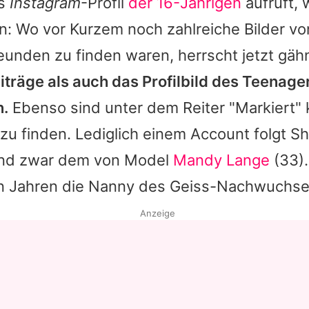
as
Instagram
-Profil
der 16-Jährigen
aufruft, 
n: Wo vor Kurzem noch zahlreiche Bilder v
eunden zu finden waren, herrscht jetzt gä
iträge als auch das Profilbild des Teenage
.
Ebenso sind unter dem Reiter "Markiert" k
zu finden. Lediglich einem Account folgt
Sh
 und zwar dem von Model
Mandy Lange
(33).
en Jahren die Nanny des Geiss-Nachwuchse
Anzeige