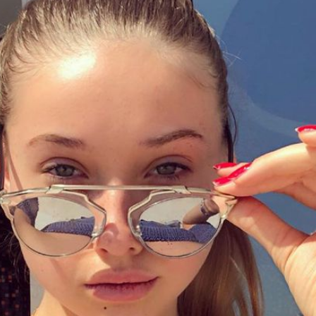
Filme & Serien
Lifestyle
Familie & Liebe
Promiflash Exklusiv
Alle Themen auf Promiflash
Jobs
App runterladen
Team
Redaktionelle Richtlinien
Impressum