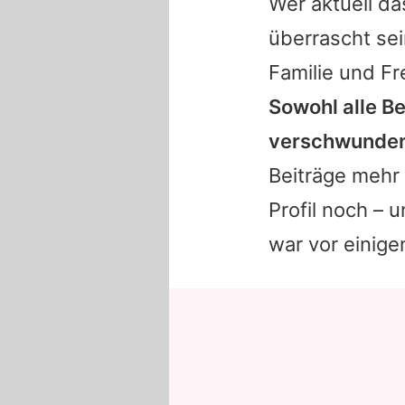
Wer aktuell d
überrascht sei
Familie und Fr
Sowohl alle Be
verschwunden
Beiträge mehr 
Profil noch –
war vor einig