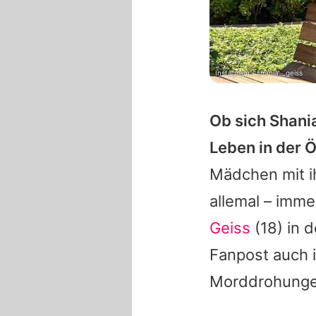
Instagram / shania__geiss
Ob sich
Shani
Leben in der Ö
Mädchen mit i
allemal – imme
Geiss
(18) in 
Fanpost auch 
Morddrohung