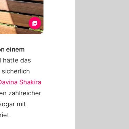
von einem
 hätte das
sicherlich
Davina Shakira
n zahlreicher
sogar mit
iet.