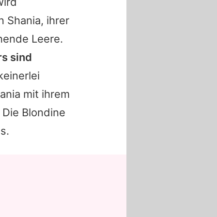
wird
on
Shania
, ihrer
hnende Leere.
rs sind
einerlei
ania
mit ihrem
 Die Blondine
s.