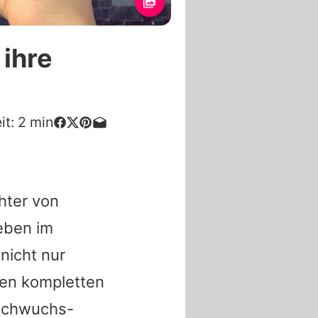
 ihre
it:
2
min
hter von
Leben im
 nicht nur
ren kompletten
 Nachwuchs-