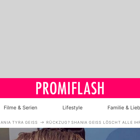
Filme & Serien
Lifestyle
Familie & Lie
ANIA TYRA GEISS
RÜCKZUG? SHANIA GEISS LÖSCHT ALLE IH
Royals
Stars