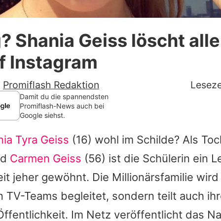
Datenschutzerklärung
 Shania Geiss löscht alle
Nutzungsbedingungen
f Instagram
Utiq verwalten
-
Promiflash Redaktion
Leseze
Damit du die spannendsten
Promiflash-News auch bei
Google siehst.
ia Tyra Geiss
(16) wohl im Schilde? Als Toc
nd
Carmen Geiss
(56) ist die Schülerin ein 
it jeher gewöhnt. Die Millionärsfamilie wird
 TV-Teams begleitet, sondern teilt auch ih
 Öffentlichkeit. Im Netz veröffentlicht das