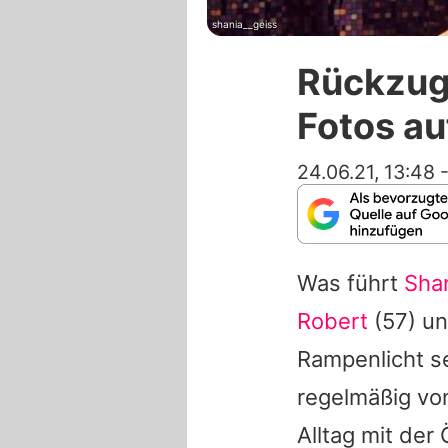
shania__geiss
Rückzug?
Fotos au
24.06.21, 13:48
Was führt
Shan
Robert
(57) u
Rampenlicht se
regelmäßig von
Alltag mit der