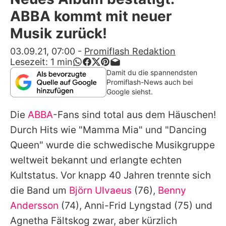
Alle Themen auf Promiflash
ABBA kommt mit neuer
Jobs
Musik zurück!
App runterladen
03.09.21, 07:00
-
Promiflash Redaktion
Lesezeit:
1
min
Team
Damit du die spannendsten
Promiflash-News auch bei
Redaktionelle Richtlinien
Google siehst.
Die
ABBA
-Fans sind total aus dem Häuschen!
Impressum
Durch Hits wie "Mamma Mia" und "Dancing
Datenschutzerklärung
Queen" wurde die schwedische Musikgruppe
Nutzungsbedingungen
weltweit bekannt und erlangte echten
Kultstatus. Vor knapp 40 Jahren trennte sich
Utiq verwalten
die Band um
Björn Ulvaeus
(76),
Benny
Andersson
(74),
Anni-Frid Lyngstad
(75) und
Agnetha Fältskog zwar, aber kürzlich