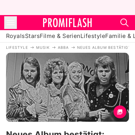
Royals
Stars
Filme & Serien
Lifestyle
Familie & 
LIFESTYLE
MUSIK
ABBA
NEUES ALBUM BESTÄTIGT:
Royals
Stars
Filme & Serien
Lifestyle
Familie & Liebe
Promiflash Exklusiv
Getty Images
Neues Album bestätigt: