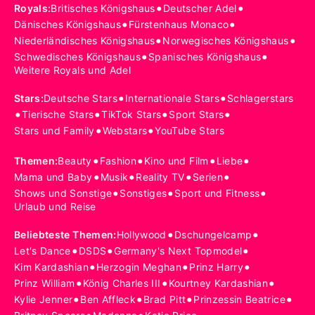
•
•
Royals
:
Britisches Königshaus
Deutscher Adel
•
•
Dänisches Königshaus
Fürstenhaus Monaco
•
•
Niederländisches Königshaus
Norwegisches Königshaus
•
•
Schwedisches Königshaus
Spanisches Königshaus
Weitere Royals und Adel
•
•
Stars
:
Deutsche Stars
Internationale Stars
Schlagerstars
•
•
•
•
Tierische Stars
TikTok Stars
Sport Stars
•
•
Stars und Family
Webstars
YouTube Stars
•
•
•
•
Themen
:
Beauty
Fashion
Kino und Film
Liebe
•
•
•
•
Mama und Baby
Musik
Reality TV
Serien
•
•
•
Shows und Sonstige
Sonstiges
Sport und Fitness
Urlaub und Reise
•
•
Beliebteste Themen
:
Hollywood
Dschungelcamp
•
•
•
Let's Dance
DSDS
Germany's Next Topmodel
•
•
•
Kim Kardashian
Herzogin Meghan
Prinz Harry
•
•
•
Prinz William
König Charles III
Kourtney Kardashian
•
•
•
•
Kylie Jenner
Ben Affleck
Brad Pitt
Prinzessin Beatrice