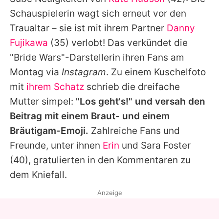
Alle Themen auf Promiflash
Schauspielerin wagt sich erneut vor den
Jobs
Traualtar – sie ist mit ihrem Partner
Danny
Fujikawa
(35) verlobt! Das verkündet die
App runterladen
"Bride Wars"-Darstellerin ihren Fans am
Team
Montag via
Instagram
. Zu einem Kuschelfoto
mit
ihrem Schatz
schrieb die dreifache
Redaktionelle Richtlinien
Mutter simpel:
"Los geht's!" und versah den
Impressum
Beitrag mit einem Braut- und einem
Bräutigam-Emoji.
Zahlreiche Fans und
Datenschutzerklärung
Freunde, unter ihnen
Erin
und
Sara Foster
Nutzungsbedingungen
(40), gratulierten in den Kommentaren zu
Utiq verwalten
dem Kniefall.
Anzeige