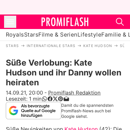
Royals
Stars
Filme & Serien
Lifestyle
Familie & 
STARS
INTERNATIONALE STARS
KATE HUDSON
SÜSS
Royals
Süße Verlobung: Kate
Stars
Hudson und ihr Danny wollen
Filme & Serien
heiraten
Lifestyle
14.09.21, 20:00
-
Promiflash Redaktion
Lesezeit:
1
min
Familie & Liebe
Damit du die spannendsten
Promiflash-News auch bei
Promiflash Exklusiv
Google siehst.
Süße Neuigkeiten von
Kate Hudson
(42): Die