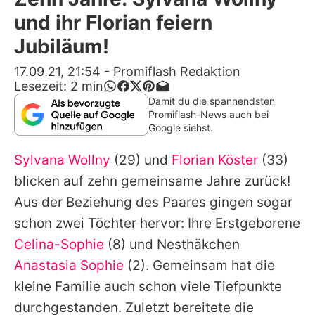
Alle Themen auf Promiflash
und ihr Florian feiern
Jobs
Jubiläum!
App runterladen
17.09.21, 21:54
-
Promiflash Redaktion
Lesezeit:
2
min
Team
Damit du die spannendsten
Promiflash-News auch bei
Redaktionelle Richtlinien
Google siehst.
Sylvana Wollny
(29) und
Florian Köster
(33)
Impressum
blicken auf zehn gemeinsame Jahre zurück!
Datenschutzerklärung
Aus der Beziehung des Paares gingen sogar
Nutzungsbedingungen
schon zwei Töchter hervor: Ihre Erstgeborene
Celina-Sophie
(8) und Nesthäkchen
Utiq verwalten
Anastasia Sophie
(2). Gemeinsam hat die
kleine Familie auch schon viele Tiefpunkte
durchgestanden. Zuletzt bereitete die