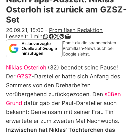
Alle Themen auf Promiflash
Osterloh ist zurück am GZSZ-
Jobs
Set
App runterladen
26.09.21, 15:00
-
Promiflash Redaktion
Lesezeit:
1
min
Team
Damit du die spannendsten
Promiflash-News auch bei
Redaktionelle Richtlinien
Google siehst.
Niklas Osterloh
(32) beendet seine Pause!
Impressum
Der
GZSZ
-Darsteller hatte sich Anfang des
Datenschutzerklärung
Sommers von den Dreharbeiten
Nutzungsbedingungen
vorübergehend zurückgezogen. Den
süßen
Grund
dafür gab der Paul-Darsteller auch
Utiq verwalten
bekannt: Gemeinsam mit seiner Frau Tini
erwartete er zum zweiten Mal Nachwuchs.
Inzwischen hat
Niklas
' Töchterchen das