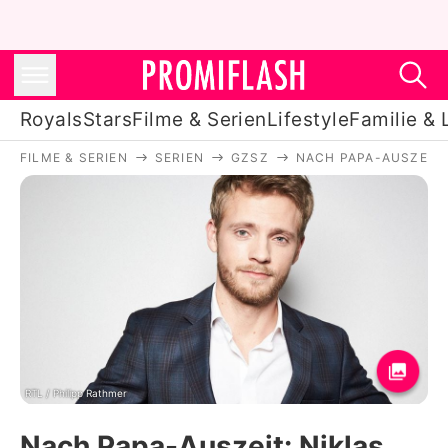
Royals
Stars
Filme & Serien
Lifestyle
Familie & 
FILME & SERIEN
SERIEN
GZSZ
NACH PAPA-AUSZEIT:
Royals
Stars
Filme & Serien
Lifestyle
Familie & Liebe
Promiflash Exklusiv
RTL / Philipp Rathmer
Nach Papa-Auszeit: Niklas