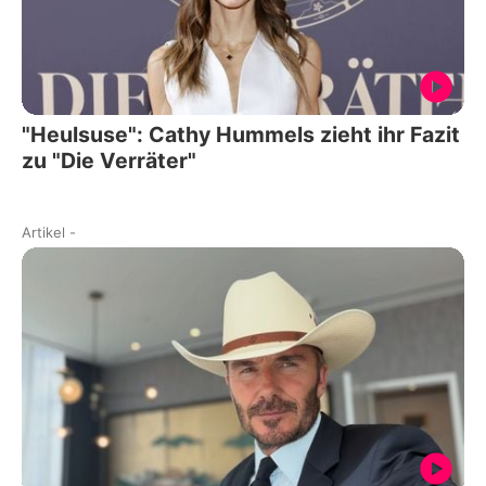
"Heulsuse": Cathy Hummels zieht ihr Fazit
zu "Die Verräter"
Artikel
-