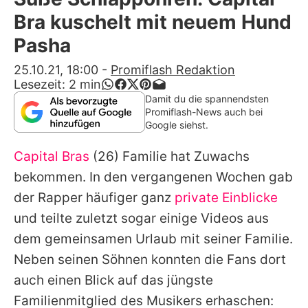
Alle Themen auf Promiflash
Bra kuschelt mit neuem Hund
Jobs
Pasha
App runterladen
25.10.21, 18:00
-
Promiflash Redaktion
Lesezeit:
2
min
Team
Damit du die spannendsten
Promiflash-News auch bei
Redaktionelle Richtlinien
Google siehst.
Capital Bras
(26) Familie hat Zuwachs
Impressum
bekommen. In den vergangenen Wochen gab
Datenschutzerklärung
der Rapper häufiger ganz
private Einblicke
Nutzungsbedingungen
und teilte zuletzt sogar einige Videos aus
dem gemeinsamen Urlaub mit seiner Familie.
Utiq verwalten
Neben seinen Söhnen konnten die Fans dort
auch einen Blick auf das jüngste
Familienmitglied des Musikers erhaschen: