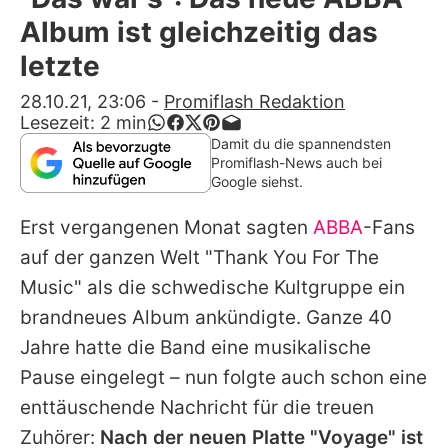
Alle Themen auf Promiflash
Album ist gleichzeitig das
Jobs
letzte
App runterladen
28.10.21, 23:06
-
Promiflash Redaktion
Lesezeit:
2
min
Team
Damit du die spannendsten
Promiflash-News auch bei
Redaktionelle Richtlinien
Google siehst.
Erst vergangenen Monat sagten
ABBA
-Fans
Impressum
auf der ganzen Welt "Thank You For The
Datenschutzerklärung
Music" als die schwedische Kultgruppe ein
Nutzungsbedingungen
brandneues Album ankündigte. Ganze 40
Jahre hatte die Band eine musikalische
Utiq verwalten
Pause eingelegt – nun folgte auch schon eine
enttäuschende Nachricht für die treuen
Zuhörer:
Nach der neuen Platte "Voyage" ist