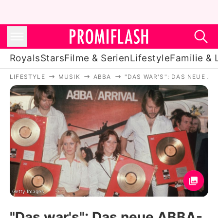
Royals
Stars
Filme & Serien
Lifestyle
Familie & 
LIFESTYLE
MUSIK
ABBA
"DAS WAR'S": DAS NEUE AB
Royals
Stars
Filme & Serien
Lifestyle
Familie & Liebe
Promiflash Exklusiv
Getty Images
"Das war's": Das neue ABBA-