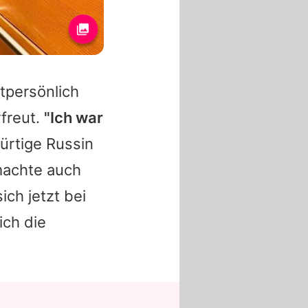
persönlich
rfreut.
"Ich war
bürtige Russin
machte auch
ich jetzt bei
ich die