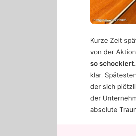
Instagram / dustinho95_
Kurze Zeit sp
von der Aktion
so schockiert.
klar. Spätest
der sich plötzl
der Unternehmer
absolute Traum