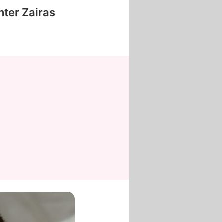
nter
Zairas