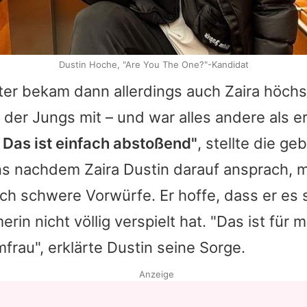
Dustin Hoche, "Are You The One?"-Kandidat
äter bekam dann allerdings auch
Zaira
höchst
 der Jungs mit – und war alles andere als e
 Das ist einfach abstoßend"
, stellte die ge
ens nachdem
Zaira
Dustin
darauf ansprach, 
ich schwere Vorwürfe. Er hoffe, dass er es s
in nicht völlig verspielt hat. "Das ist für m
frau", erklärte
Dustin
seine Sorge.
Anzeige