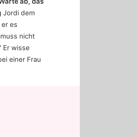
Warte ab, das
g
Jordi
dem
 er es
muss nicht
" Er wisse
ei einer Frau