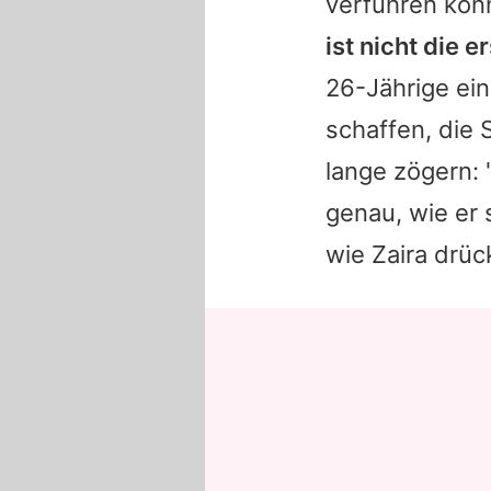
verführen könn
ist nicht die e
26-Jährige ein
schaffen, die 
lange zögern: 
genau, wie er 
wie
Zaira
drüc