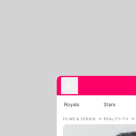
Royals
Stars
FILME & SERIEN
REALITY-TV