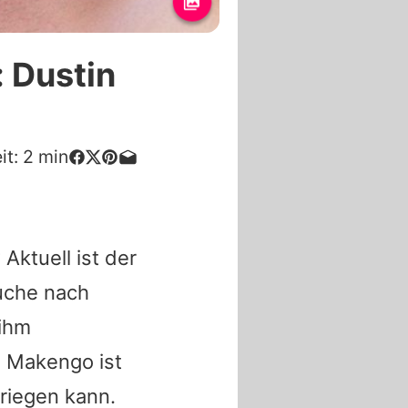
 Dustin
it:
2
min
Aktuell ist der
Suche nach
ihm
i Makengo
ist
kriegen kann.