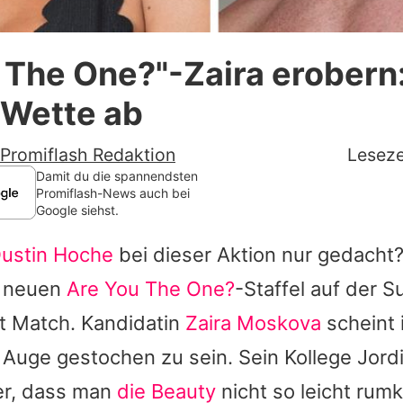
Datenschutzerklärung
 The One?"-Zaira erobern:
Nutzungsbedingungen
 Wette ab
Utiq verwalten
Promiflash Redaktion
Leseze
Damit du die spannendsten
Promiflash-News auch bei
Google siehst.
ustin Hoche
bei dieser Aktion nur gedacht? 
r neuen
Are You The One?
-Staffel auf der 
t Match. Kandidatin
Zaira Moskova
scheint 
 Auge gestochen zu sein. Sein Kollege
Jord
her, dass man
die Beauty
nicht so leicht rum