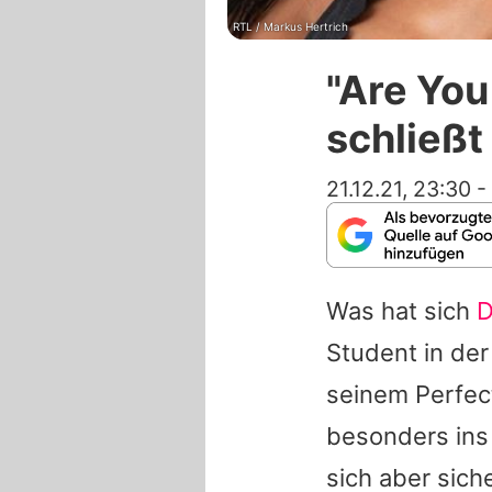
RTL / Markus Hertrich
"Are You
schließt
21.12.21, 23:30
-
Was hat sich
D
Student in de
seinem Perfec
besonders ins
sich aber sic