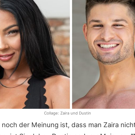
Collage: Zaira und Dustin
noch der Meinung ist, dass man
Zaira
nicht