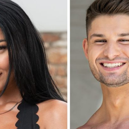
Filme & Serien
Lifestyle
Familie & Liebe
Promiflash Exklusiv
Alle Themen auf Promiflash
Jobs
App runterladen
Team
Redaktionelle Richtlinien
Impressum