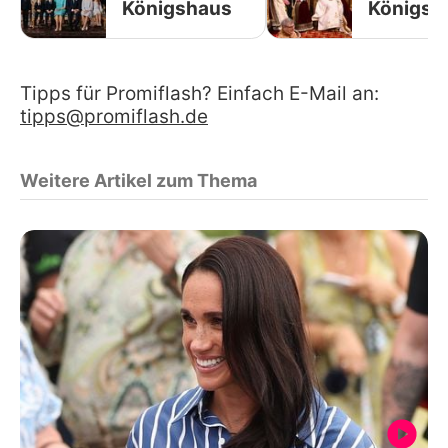
Königshaus
Königsh
Tipps für Promiflash? Einfach E-Mail an:
tipps@promiflash.de
Weitere Artikel zum Thema