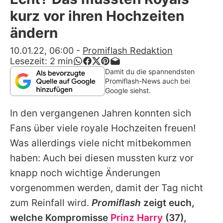
Alle Themen auf Promiflash
kurz vor ihren Hochzeiten
Jobs
ändern
App runterladen
10.01.22, 06:00
-
Promiflash Redaktion
Lesezeit:
2
min
Team
Damit du die spannendsten
Promiflash-News auch bei
Redaktionelle Richtlinien
Google siehst.
In den vergangenen Jahren konnten sich
Impressum
Fans über viele royale Hochzeiten freuen!
Datenschutzerklärung
Was allerdings viele nicht mitbekommen
Nutzungsbedingungen
haben: Auch bei diesen mussten kurz vor
knapp noch wichtige Änderungen
Utiq verwalten
vorgenommen werden, damit der Tag nicht
zum Reinfall wird.
Promiflash
zeigt euch,
welche Kompromisse
Prinz Harry
(37),