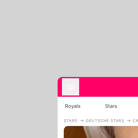
Royals
Stars
STARS
DEUTSCHE STARS
CA