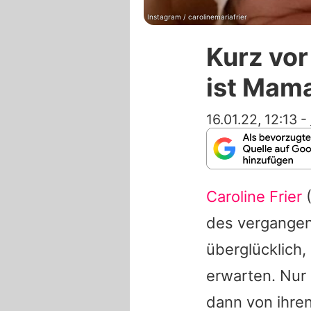
Instagram / carolinemariafrier
Kurz vor
ist Mam
16.01.22, 12:13
-
Caroline Frier
(
des vergangen
überglücklich
erwarten. Nur
dann von ihre