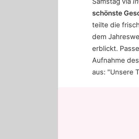
Samstag via
I
schönste Ges
teilte die fri
dem Jahreswec
erblickt. Pass
Aufnahme des
aus: "Unsere T