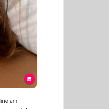
line
am