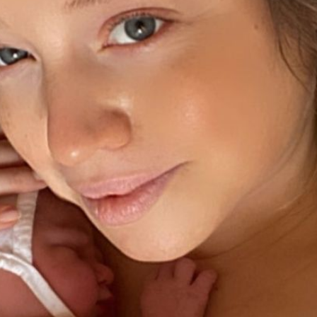
Filme & Serien
Lifestyle
Familie & Liebe
Promiflash Exklusiv
Alle Themen auf Promiflash
Jobs
App runterladen
Team
Redaktionelle Richtlinien
Impressum