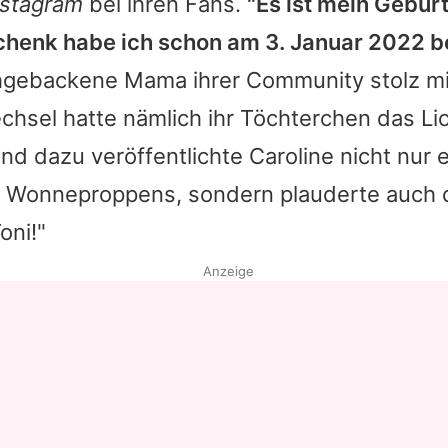
nstagram
bei ihren Fans.
"Es ist mein Gebur
chenk habe ich schon am 3. Januar 2022
schgebackene Mama ihrer Community stolz mi
hsel hatte nämlich ihr Töchterchen das Lic
end dazu veröffentlichte
Caroline
nicht nur e
 Wonneproppens, sondern plauderte auch
oni!"
Anzeige