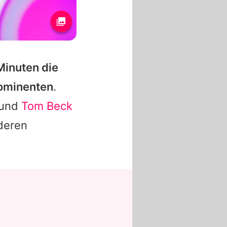
Minuten die
rominenten
.
 und
Tom Beck
deren