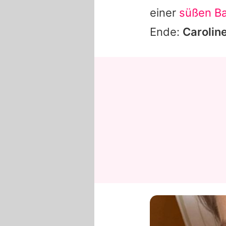
einer
süßen B
Ende:
Carolin