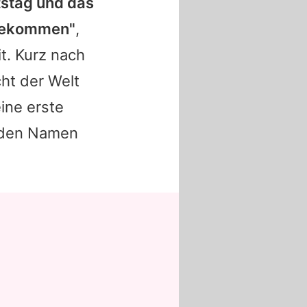
tstag und das
 bekommen"
,
t. Kurz nach
ht der Welt
ine erste
 den Namen