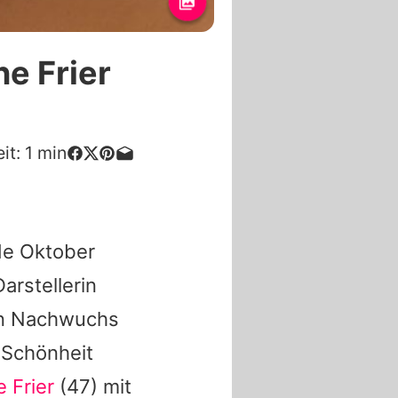
ne Frier
it:
1
min
de Oktober
Darstellerin
ten Nachwuchs
 Schönheit
 Frier
(47) mit