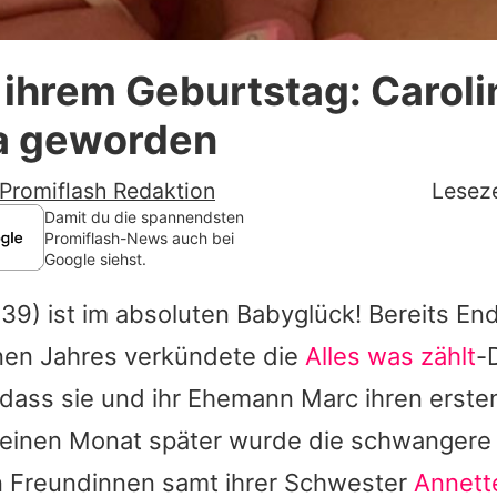
Datenschutzerklärung
 ihrem Geburtstag: Caroli
Nutzungsbedingungen
a geworden
Utiq verwalten
Promiflash Redaktion
Leseze
Damit du die spannendsten
Promiflash-News auch bei
Google siehst.
39) ist im absoluten Babyglück! Bereits En
en Jahres verkündete die
Alles was zählt
-
, dass sie und ihr Ehemann Marc ihren ers
 einen Monat später wurde die schwangere
n Freundinnen samt ihrer Schwester
Annette