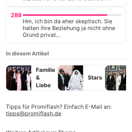
288
Hm, ich bin da eher skeptisch. Sie
halten ihre Beziehung ja nicht ohne
Grund privat...
In diesem Artikel
Familie
&
Stars
Liebe
Tipps für Promiflash? Einfach E-Mail an:
tipps@promiflash.de