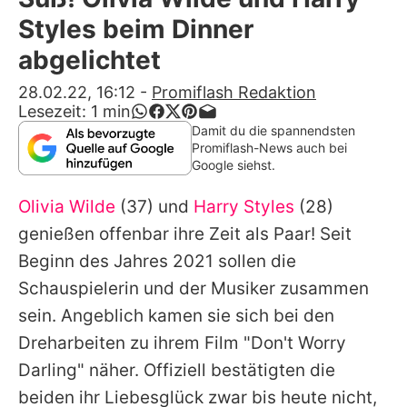
Alle Themen auf Promiflash
Styles beim Dinner
Jobs
abgelichtet
App runterladen
28.02.22, 16:12
-
Promiflash Redaktion
Lesezeit:
1
min
Team
Damit du die spannendsten
Promiflash-News auch bei
Redaktionelle Richtlinien
Google siehst.
Olivia Wilde
(37) und
Harry Styles
(28)
Impressum
genießen offenbar ihre Zeit als Paar! Seit
Datenschutzerklärung
Beginn des Jahres 2021 sollen die
Nutzungsbedingungen
Schauspielerin und der Musiker zusammen
sein. Angeblich kamen sie sich bei den
Utiq verwalten
Dreharbeiten zu ihrem Film "Don't Worry
Darling" näher. Offiziell bestätigten die
beiden ihr Liebesglück zwar bis heute nicht,