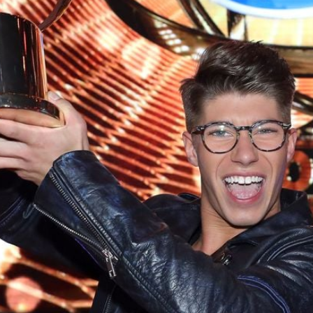
Filme & Serien
Lifestyle
Familie & Liebe
Promiflash Exklusiv
Alle Themen auf Promiflash
Jobs
App runterladen
Team
Redaktionelle Richtlinien
Impressum