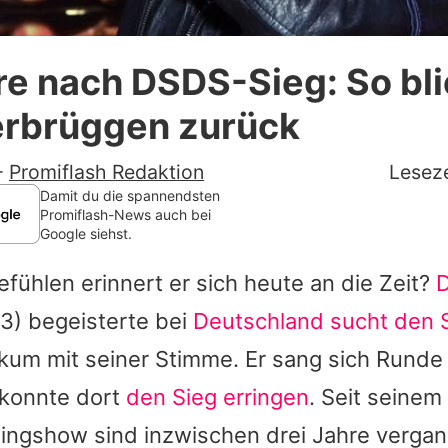
Datenschutzerklärung
re nach DSDS-Sieg: So bli
Nutzungsbedingungen
erbrüggen zurück
Utiq verwalten
-
Promiflash Redaktion
Leseze
Damit du die spannendsten
Promiflash-News auch bei
Google siehst.
fühlen erinnert er sich heute an die Zeit?
D
3) begeisterte bei
Deutschland sucht den 
ikum mit seiner Stimme. Er sang sich Rund
 konnte dort
den Sieg erringen
. Seit seine
tingshow sind inzwischen drei Jahre verga