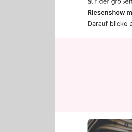
auf der große
Riesenshow mi
Darauf blicke 