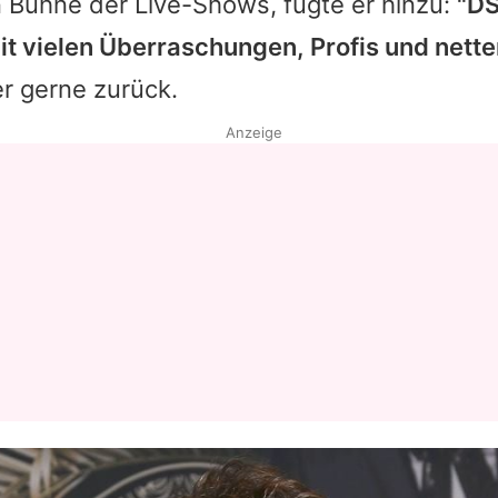
n Bühne der Live-Shows, fügte er hinzu:
"DS
t vielen Überraschungen, Profis und nett
er gerne zurück.
Anzeige