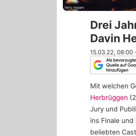
Getty Images
Drei Jah
Davin H
15.03.22, 08:00
Mit welchen Ge
Herbrüggen
(2
Jury und Publ
ins Finale und
beliebten Cas