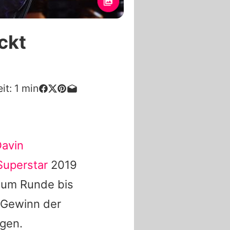
ckt
it:
1
min
avin
Superstar
2019
e um Runde bis
m Gewinn der
ngen.