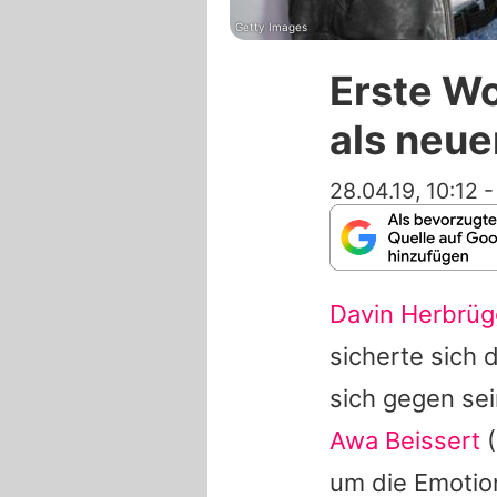
Getty Images
Erste Wo
als neue
28.04.19, 10:12
Davin Herbrü
sicherte sich 
sich gegen se
Awa Beissert
(
um die Emoti