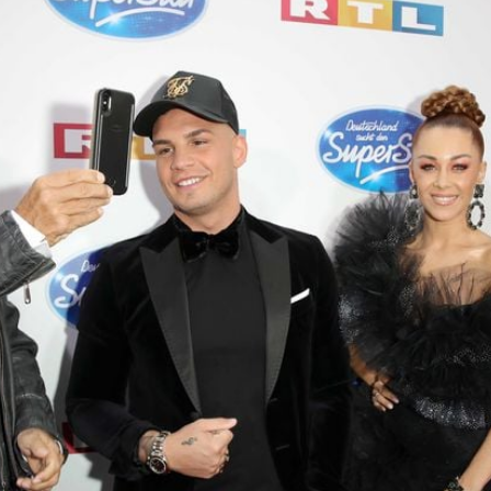
Filme & Serien
Lifestyle
Familie & Liebe
Promiflash Exklusiv
Alle Themen auf Promiflash
Jobs
App runterladen
Team
Redaktionelle Richtlinien
Impressum