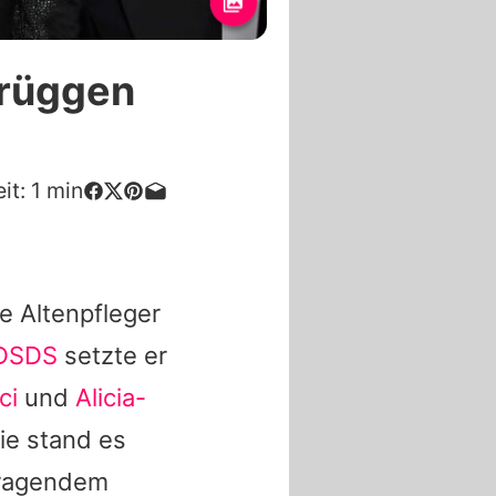
brüggen
it:
1
min
e Altenpfleger
DSDS
setzte er
ci
und
Alicia-
ie stand es
rragendem