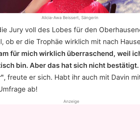
Alicia-Awa Beissert, Sängerin
ie Jury voll des Lobes für den Oberhausene
el, ob er die Trophäe wirklich mit nach Hau
am für mich wirklich überraschend, weil 
tisch bin. Aber das hat sich nicht bestätigt
r"
, freute er sich. Habt ihr auch mit
Davin
mit
 Umfrage ab!
Anzeige