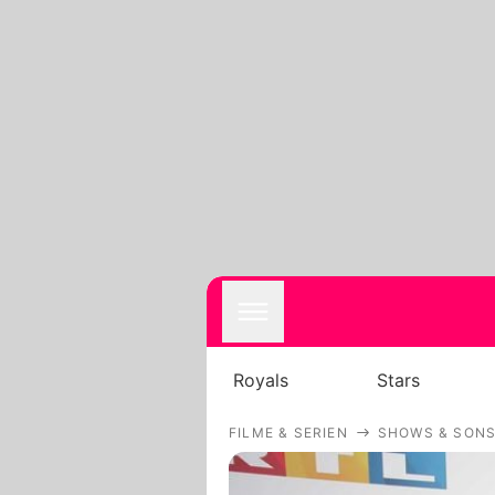
Royals
Stars
FILME & SERIEN
SHOWS & SONS