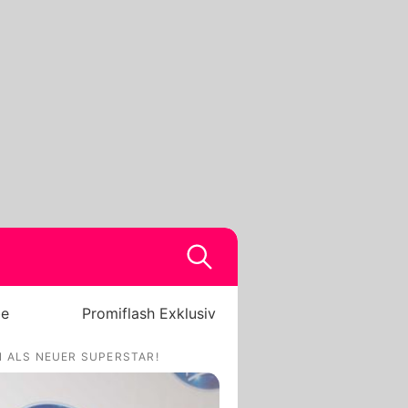
be
Promiflash Exklusiv
N ALS NEUER SUPERSTAR!