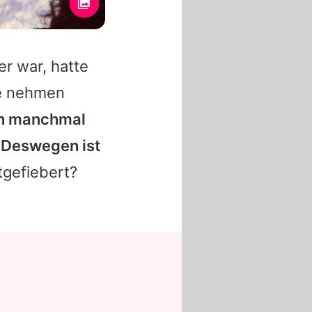
r war, hatte
se nehmen
ich manchmal
. Deswegen ist
gefiebert?