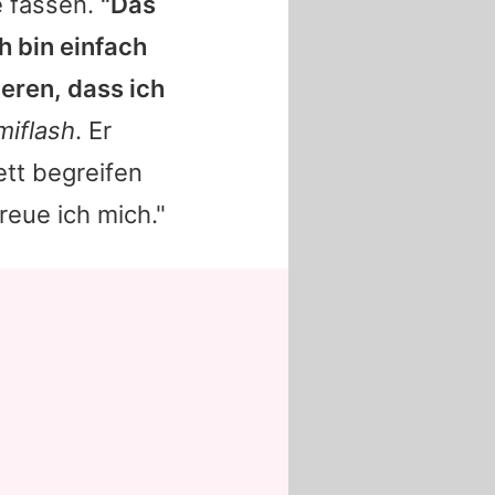
e fassen.
"Das
h bin einfach
ieren, dass ich
miflash
. Er
tt begreifen
reue ich mich."