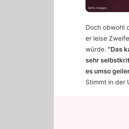
Getty Images
Doch obwohl d
er leise Zweif
würde.
"Das k
sehr selbstkri
es umso geile
Stimmt in der