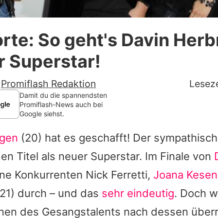
Datenschutzerklärung
rte: So geht's Davin Her
Nutzungsbedingungen
r Superstar!
Utiq verwalten
-
Promiflash Redaktion
Leseze
Damit du die spannendsten
Promiflash-News auch bei
Google siehst.
ggen
(20) hat es geschafft! Der sympathisch
den Titel als neuer Superstar. Im Finale von
ine Konkurrenten
Nick Ferretti
,
Joana Kesen
21) durch – und das
sehr eindeutig
. Doch w
onen des Gesangstalents nach dessen übe