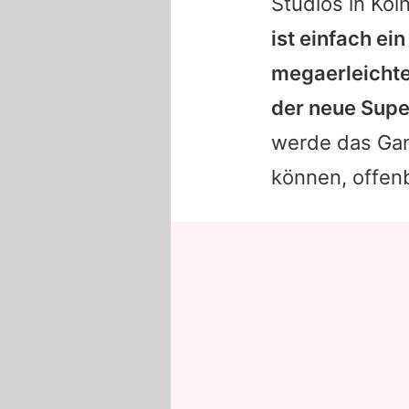
Studios in Köl
ist einfach ei
megaerleichter
der neue Supe
werde das Gan
können, offenb