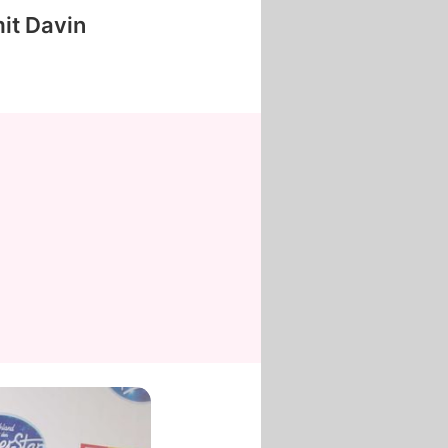
mit
Davin